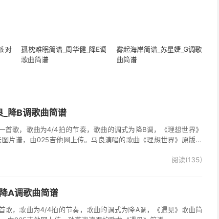
派对
孤枕难眠简谱_周华健_降E调
雾起海岸简谱_苏星婕_G调歌
歌曲简谱
曲简谱
良_降B调歌曲简谱
一首歌，歌曲为4/4拍的节奏，歌曲的调式为降B调，《理想世界》
张图片谱，由025吉他网上传。马良演唱的歌曲《理想世界》原版简
阅读(135)
_降A调歌曲简谱
首歌，歌曲为4/4拍的节奏，歌曲的调式为降A调，《遇见》歌曲简