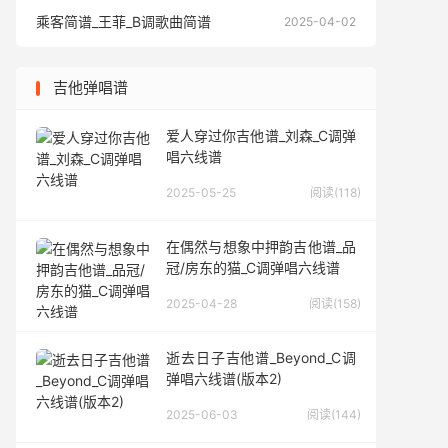
乘客简谱_王菲_B调歌曲简谱
乘客简谱
2025-04-02
吉他弹唱谱
爱人穿过你吉他谱_刘森_C调弹
唱六线谱
2025-05-25
阅读(118)
在偶然与想象中押韵吉他谱_品
冠/房东的猫_C调弹唱六线谱
2025-04-28
阅读(158)
逝去日子吉他谱_Beyond_C调
弹唱六线谱(版本2)
2025-06-03
阅读(144)