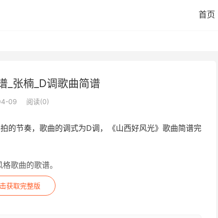
首页
谱_张楠_D调歌曲简谱
04-09
阅读(
0
)
4拍的节奏，歌曲的调式为D调，《山西好风光》歌曲简谱完
风格歌曲的歌谱。
击获取完整版