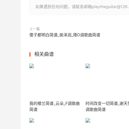
如果遇到任何问题，请联系邮箱playtheguitar@1
上一篇
傻子都明白简谱_侯泽润_降D调歌曲简谱
相关曲谱
我的楼兰简谱_云朵_F调歌曲
时间改变一切简谱_谢天笑
简谱
调歌曲简谱