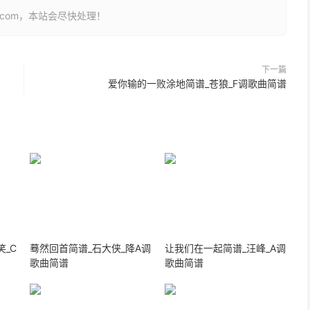
26.com，本站会尽快处理！
下一篇
爱你输的一败涂地简谱_苍狼_F调歌曲简谱
_C
蓦然回首简谱_石大侠_降A调
让我们在一起简谱_汪峰_A调
歌曲简谱
歌曲简谱