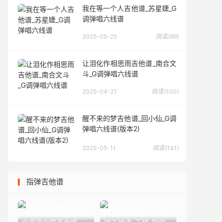
我在等一个人吉他谱_苏星婕_G
调弹唱六线谱
2025-05-25
阅读(99)
让泪化作相思雨吉他谱_南合文
斗_G调弹唱六线谱
2025-04-21
阅读(100)
醒不来的梦吉他谱_回小仙_G调
弹唱六线谱(版本2)
2025-05-11
阅读(141)
指弹吉他谱
中国军魂指弹吉他谱_
可可托海的牧羊人指