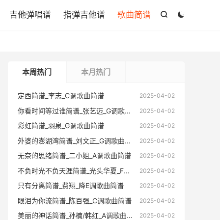

吉他弹唱谱
指弹吉他谱
歌曲简谱


本周热门
本月热门
定西简谱_李志_C调歌曲简谱
定西简谱
2025-04-02
你看时间等过谁简谱_张艺迈_G调歌曲简谱
你看时间
2025-04-02
彩虹简谱_羽泉_G调歌曲简谱
彩虹简谱
2025-04-02
外婆的澎湖湾简谱_刘文正_G调歌曲简谱
外婆的澎
2025-04-02
无奈的思绪简谱_二小姐_A调歌曲简谱
无奈的思
2025-04-02
不负时光不负天涯简谱_光头华夏_F调歌曲简谱
不负时光不
2025-04-02
只有分离简谱_费翔_降E调歌曲简谱
只有分离
2025-04-02
眼泪为你流简谱_陈百强_C调歌曲简谱
眼泪为你
2025-04-02
美丽的神话简谱_孙楠/韩红_A调歌曲简谱
美丽的神
2025-04-02