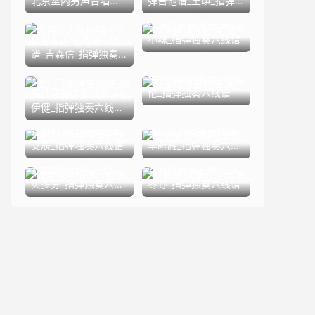
北京室内男声合唱团_
弹吉他谱_王琪_指弹
指弹独奏六线谱
独奏六线谱(版本4)
以沫指弹吉他谱_奇然/
夏目友人帐指弹吉他
小魂_指弹独奏六线谱
谱_吉森信_指弹独奏
六线谱
稻香指弹吉他谱_周杰
虫儿飞指弹吉他谱_郑
伦_指弹独奏六线谱
伊健_指弹独奏六线谱
(版本3)
错位时空指弹吉他谱_
宝贝宝贝指弹吉他谱_
艾辰_指弹独奏六线谱
李昕融_指弹独奏六线
谱
致爱丽丝指弹吉他谱_
安和桥指弹吉他谱_宋
贝多芬_指弹独奏六线
冬野_指弹独奏六线谱
谱