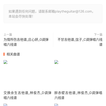
如果遇到任何问题，请联系邮箱playtheguitar@126.com，
本站会尽快处理！
上一篇
下一篇
为情所伤吉他谱_庄心妍_G调弹
不甘吉他谱_弦子_C调弹唱六线
唱六线谱
谱
相关曲谱
交换余生吉他谱_林俊杰_D调弹
醉赤壁吉他谱_林俊杰_G调弹唱
唱六线谱
六线谱