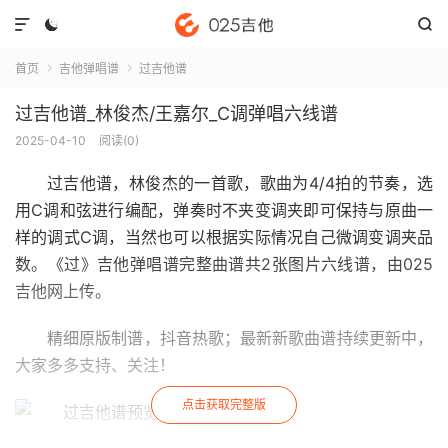



首页
吉他弹唱谱
过吉他谱


过吉他谱_林俊杰/王嘉尔_C调弹唱六线谱
2025-04-10
阅读(
0
)
过吉他谱
，林俊杰的一首歌，歌曲为4/4拍的节奏，选
用C调和弦进行编配，弹奏时不夹变调夹即可保持与原曲一
样的调式C调，当然也可以根据实际情况自己微调变调夹品
数。《过》吉他弹唱谱完整曲谱共2张图片六线谱，由025
吉他网上传。
精细原版制谱，抖音热歌；最新新歌曲谱持续更新中，
大家多多支持、关注！
点击获取完整版