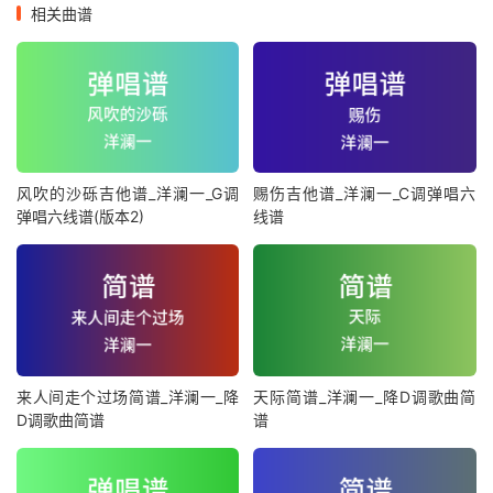
相关曲谱
风吹的沙砾吉他谱_洋澜一_G调
赐伤吉他谱_洋澜一_C调弹唱六
弹唱六线谱(版本2)
线谱
来人间走个过场简谱_洋澜一_降
天际简谱_洋澜一_降D调歌曲简
D调歌曲简谱
谱