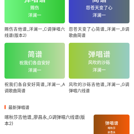
赐伤吉他谱_洋澜一_C调弹唱六
怨苍天变了心简谱_洋澜一_B调
线谱(版本2)
歌曲简谱
祝我们各自安好简谱_洋澜一_A
风吹的沙砾吉他谱_洋澜一_G调
调歌曲简谱
弹唱六线谱
最新弹唱谱
喀秋莎吉他谱_廖昌永_G调弹唱六线谱(版
本2)