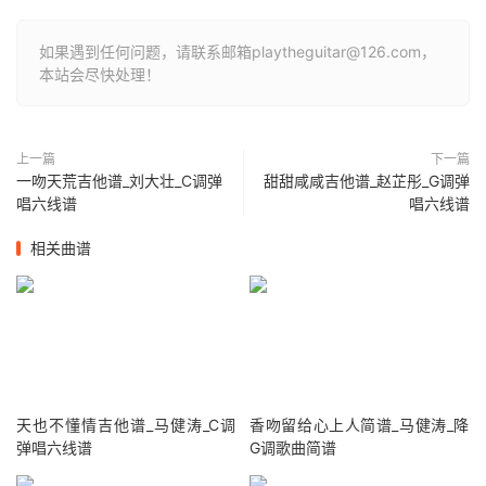
如果遇到任何问题，请联系邮箱playtheguitar@126.com，
本站会尽快处理！
上一篇
下一篇
一吻天荒吉他谱_刘大壮_C调弹
甜甜咸咸吉他谱_赵芷彤_G调弹
唱六线谱
唱六线谱
相关曲谱
天也不懂情吉他谱_马健涛_C调
香吻留给心上人简谱_马健涛_降
弹唱六线谱
G调歌曲简谱