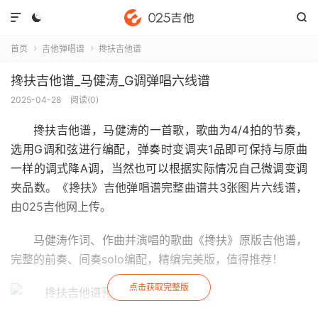



首页
吉他弹唱谱
搀扶吉他谱


搀扶吉他谱_马健涛_G调弹唱六线谱
2025-04-28
阅读(
0
)
搀扶吉他谱
，马健涛的一首歌，歌曲为4/4拍的节奏，
选用G调和弦进行编配，弹奏时变调夹1品即可保持与原曲
一样的调式降A调，当然也可以根据实际情况自己微调变调
夹品数。《搀扶》吉他弹唱谱完整曲谱共3张图片六线谱，
由025吉他网上传。
马健涛作词、作曲并演唱的歌曲《搀扶》原版吉他谱，
完整的前奏、间奏solo编配，精编完美版，值得推荐！
点击获取完整版