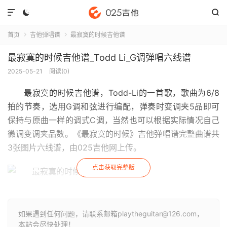



首页
吉他弹唱谱
最寂寞的时候吉他谱


最寂寞的时候吉他谱_Todd Li_G调弹唱六线谱
2025-05-21
阅读(
0
)
最寂寞的时候吉他谱
，Todd-Li的一首歌，歌曲为6/8
拍的节奏，选用G调和弦进行编配，弹奏时变调夹5品即可
保持与原曲一样的调式C调，当然也可以根据实际情况自己
微调变调夹品数。《最寂寞的时候》吉他弹唱谱完整曲谱共
3张图片六线谱，由025吉他网上传。
点击获取完整版
如果遇到任何问题，请联系邮箱playtheguitar@126.com，
本站会尽快处理！