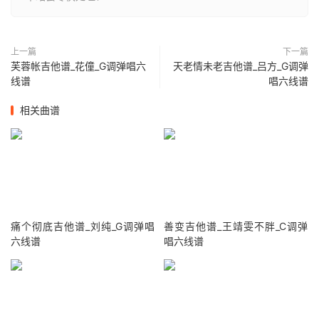
上一篇
下一篇
芙蓉帐吉他谱_花僮_G调弹唱六
天老情未老吉他谱_吕方_G调弹
线谱
唱六线谱
相关曲谱
痛个彻底吉他谱_刘纯_G调弹唱
善变吉他谱_王靖雯不胖_C调弹
六线谱
唱六线谱