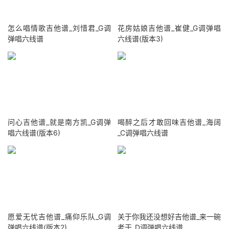
怎么唱情歌吉他谱_刘惜君_G调
花房姑娘吉他谱_崔健_G调弹唱
弹唱六线谱
六线谱(版本3)
问心吉他谱_就是南方凯_G调弹
喝醉之后才敢回味吉他谱_海阔
唱六线谱(版本6)
_C调弹唱六线谱
愿爱无忧吉他谱_痛仰乐队_G调
关于你我还没想好吉他谱_来一碗
弹唱六线谱(版本2)
老于_D调弹唱六线谱