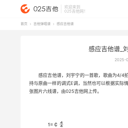
欢迎来到
025吉他网
！
首页
吉他弹唱谱
感应吉他谱


感应吉他谱_
2025-
感应吉他谱
，刘宇宁的一首歌，歌曲为4/4
持与原曲一样的调式E调，当然也可以根据实际
张图片六线谱，由025吉他网上传。