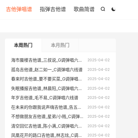

吉他弹唱谱
指弹吉他谱
歌曲简谱


本周热门
本月热门
海市蜃楼吉他谱_三叔说_G调弹唱六线谱
海市蜃楼
2025-04-02
孤岛吉他谱_赵二如一_C调弹唱六线谱
孤岛吉他
2025-04-02
春来时吉他谱_要不要买菜_G调弹唱六线谱
春来时吉
2025-04-02
失眠播报吉他谱_林晨阳_C调弹唱六线谱
失眠播报
2025-04-02
年岁吉他谱_毛不易_C调弹唱六线谱
年岁吉他
2025-04-02
在未来的你跟我说声嗨吉他谱_告五人_C调弹唱六线谱
在未来的你跟
2025-04-02
不想做朋友吉他谱_星弟/小贱_C调弹唱六线谱
不想做朋友
2025-04-02
清空回忆吉他谱_陈小满_C调弹唱六线谱
清空回忆
2025-04-02
凤凰花开的路口吉他谱_林志炫_C调弹唱六线谱
凤凰花开的
2025-04-02