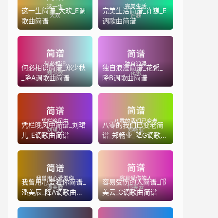
这一生简谱_大欢_E调
完美生活简谱_许巍_E
歌曲简谱
调歌曲简谱
何必相识简谱_郑少秋
独自浪漫简谱_花粥_
_降A调歌曲简谱
降B调歌曲简谱
凭栏晚风中简谱_刘珺
八零的我们已变老简
儿_E调歌曲简谱
谱_郑畅业_降G调歌曲
简谱
我曾用心爱着你简谱_
容易受伤的人简谱_邝
潘美辰_降A调歌曲简
美云_C调歌曲简谱
谱