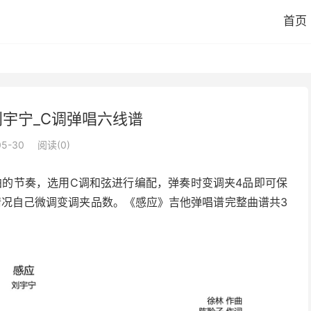
首页
刘宇宁_C调弹唱六线谱
05-30
阅读(
0
)
拍的节奏，选用C调和弦进行编配，弹奏时变调夹4品即可保
情况自己微调变调夹品数。《感应》吉他弹唱谱完整曲谱共3