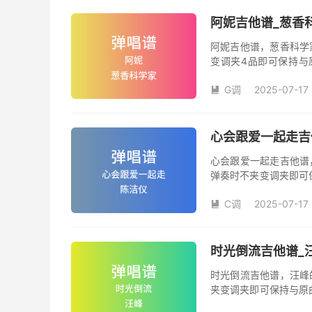
阿妮吉他谱_葱香
阿妮吉他谱，葱香科学
变调夹4品即可保持与
数。《阿妮》吉他弹唱
G调
2025-07-17

心会跟爱一起走吉
心会跟爱一起走吉他谱
弹奏时不夹变调夹即可
夹品数。《心会跟爱一
C调
2025-07-17
本吉他谱是根据陈洁仪

奏、尾奏编配，前半部
时光倒流吉他谱_
时光倒流吉他谱，汪峰
夹变调夹即可保持与原
《时光倒流》吉他弹唱