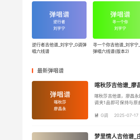
逆行者吉他谱_刘宇宁_G调弹
寻一个你吉他谱_刘宇宁_
唱六线谱
弹唱六线谱(版本2)
最新弹唱谱
喀秋莎吉他谱_廖昌
喀秋莎吉他谱，廖昌永
调夹1品即可保持与原
数。《喀秋莎》吉他弹
G调
2025-07-17

梦里情人吉他谱_庄