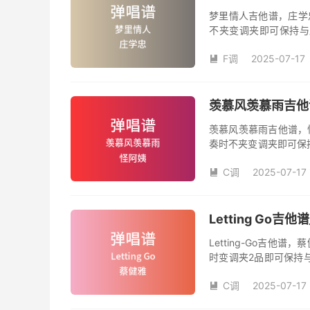
梦里情人吉他谱，庄学
不夹变调夹即可保持与
数。《梦里情人》吉他
F调
2025-07-17
人》是由庄学忠演唱的

和SOLO编配，值得推
羡慕风羡慕雨吉他谱
羡慕风羡慕雨吉他谱，
奏时不夹变调夹即可保
品数。《羡慕风羡慕雨
C调
2025-07-17
姨演唱的歌曲《羡慕风

版，旋律朗朗上口，节
Letting Go
Letting-Go吉
时变调夹2品即可保持
数。《Letting-G
C调
2025-07-17
