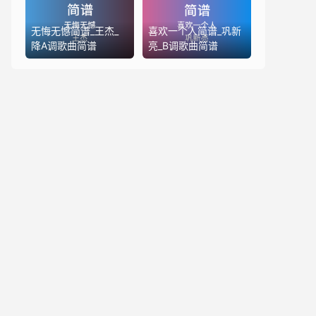
无悔无憾简谱_王杰_
喜欢一个人简谱_巩新
降A调歌曲简谱
亮_B调歌曲简谱