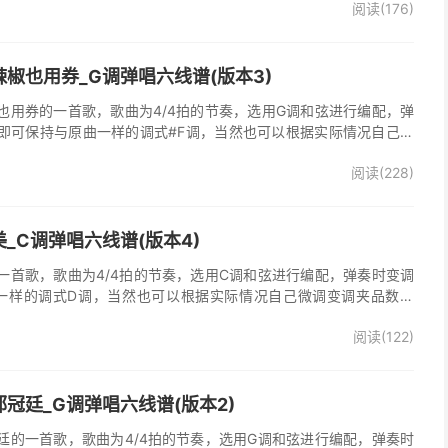
阅读(176)
，收录在他2005年发行的专辑《怒放的生命》中 。本吉他谱根据原
的前奏、间奏、尾奏，使用原版扫弦节奏及和弦编配，注意体会七和
首很适合吉他弹唱的经典歌曲，值得推荐学习！
椒也用券_G调弹唱六线谱(版本3)
也用券的一首歌，歌曲为4/4拍的节奏，选用G调和弦进行编配，弹
即可保持与原曲一样的调式#F调，当然也可以根据实际情况自己微
了》吉他弹唱谱完整曲谱共3张图片六线谱，由025吉他网上传。音
阅读(228)
部分人唱不上去，原调#F，所以选G调指法编配，降半音为原调。在
，直接低八度唱，然后低的话往上夹变调夹就可以了，唱起来会很轻
原版记谱，一个小节都没少，前奏间奏尾奏的钢琴伴奏全改成了吉他
加练习就能拿下来，可以试着挑战一下。不想练的可以省略。歌词反
_C调弹唱六线谱(版本4)
可，也可以自由反复。
一首歌，歌曲为4/4拍的节奏，选用C调和弦进行编配，弹奏时变调
一样的调式D调，当然也可以根据实际情况自己微调变调夹品数。
整曲谱共2张图片六线谱，由025吉他网上传。
阅读(122)
冠廷_G调弹唱六线谱(版本2)
廷的一首歌，歌曲为4/4拍的节奏，选用G调和弦进行编配，弹奏时