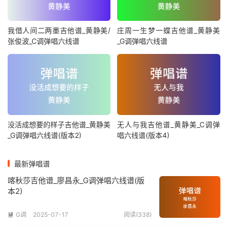
我借人间二两墨吉他谱_黄静美/
庄周一生梦一蝶吉他谱_黄静美
张俊波_C调弹唱六线谱
_G调弹唱六线谱
没活成想要的样子吉他谱_黄静美
无人与我吉他谱_黄静美_C调弹
_G调弹唱六线谱(版本2)
唱六线谱(版本4)
最新弹唱谱
喀秋莎吉他谱_廖昌永_G调弹唱六线谱(版
本2)
G调
2025-07-17
阅读(338)
