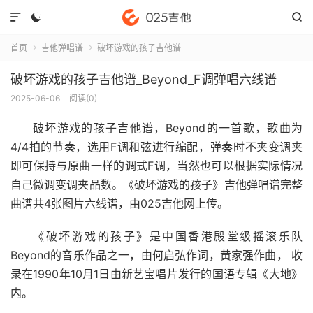



首页
吉他弹唱谱
破坏游戏的孩子吉他谱


破坏游戏的孩子吉他谱_Beyond_F调弹唱六线谱
2025-06-06
阅读(
0
)
破坏游戏的孩子吉他谱
，Beyond的一首歌，歌曲为
4/4拍的节奏，选用F调和弦进行编配，弹奏时不夹变调夹
即可保持与原曲一样的调式F调，当然也可以根据实际情况
自己微调变调夹品数。《破坏游戏的孩子》吉他弹唱谱完整
曲谱共4张图片六线谱，由025吉他网上传。
《破坏游戏的孩子》是中国香港殿堂级摇滚乐队
Beyond的音乐作品之一，由何启弘作词，黄家强作曲， 收
录在1990年10月1日由新艺宝唱片发行的国语专辑《大地》
内。