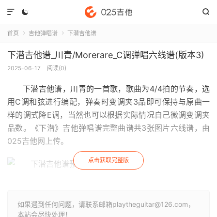



首页
吉他弹唱谱
下潜吉他谱


下潜吉他谱_川青/Morerare_C调弹唱六线谱(版本3)
2025-06-17
阅读(
0
)
下潜吉他谱
，川青的一首歌，歌曲为4/4拍的节奏，选
用C调和弦进行编配，弹奏时变调夹3品即可保持与原曲一
样的调式降E调，当然也可以根据实际情况自己微调变调夹
品数。《下潜》吉他弹唱谱完整曲谱共3张图片六线谱，由
025吉他网上传。
点击获取完整版
如果遇到任何问题，请联系邮箱playtheguitar@126.com，
本站会尽快处理！