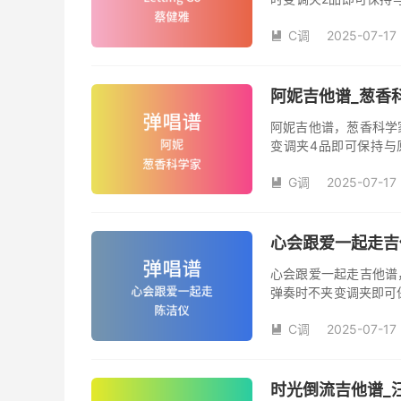
数。《Letting-G
C调
2025-07-17

阿妮吉他谱_葱香
阿妮吉他谱，葱香科学
变调夹4品即可保持与
数。《阿妮》吉他弹唱
G调
2025-07-17

心会跟爱一起走吉
心会跟爱一起走吉他谱
弹奏时不夹变调夹即可
夹品数。《心会跟爱一
C调
2025-07-17
本吉他谱是根据陈洁仪

奏、尾奏编配，前半部
时光倒流吉他谱_