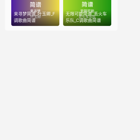
来寻梦简谱_叶玉卿_F
无限可能简谱_丢火车
调歌曲简谱
乐队_C调歌曲简谱