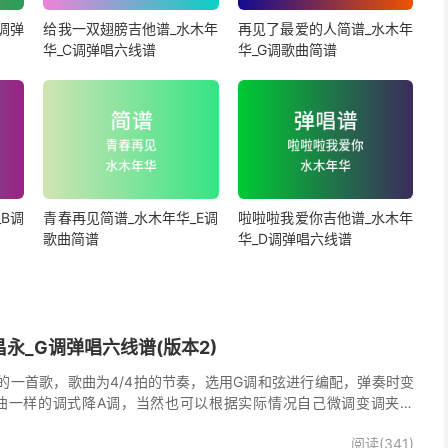
调弹
给我一双翅膀吉他谱_水木年
再见了最爱的人简谱_水木年
华_C调弹唱六线谱
华_G调歌曲简谱
B调
青春再见简谱_水木年华_E调
啦啦啦我爱你吉他谱_水木年
歌曲简谱
华_D调弹唱六线谱
永_G调弹唱六线谱(版本2)
的一首歌，歌曲为4/4拍的节奏，选用G调和弦进行编配，弹奏时变
曲一样的调式降A调，当然也可以根据实际情况自己微调变调夹品
唱谱完整曲谱共2张图片六线谱，由025吉他网上传。
阅读(341)