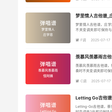
梦里情人吉他谱_庄
梦里情人吉他谱，庄学
不夹变调夹即可保持与
数。《梦里情人》吉他
F调
2025-07-17
人》是由庄学忠演唱的

和SOLO编配，值得推
羡慕风羡慕雨吉他谱
羡慕风羡慕雨吉他谱，
奏时不夹变调夹即可保
品数。《羡慕风羡慕雨
C调
2025-07-17
姨演唱的歌曲《羡慕风

版，旋律朗朗上口，节
Letting Go
Letting-Go吉
时变调夹2品即可保持