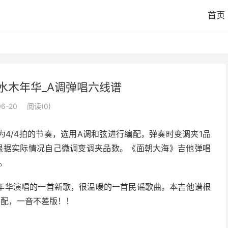
首页
水木年华_A调弹唱六线谱
06-20
阅读(
0
)
4/4拍的节奏，选用A调和弦进行编配，弹奏时变调夹1品
根据实际情况自己微调变调夹品数。《面朝大海》吉他弹唱
。
年华演唱的一首新歌，很温暖的一首民谣歌曲。本吉他谱根
编配，一音不差版！！