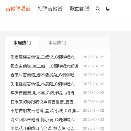

吉他弹唱谱
指弹吉他谱
歌曲简谱


本周热门
本月热门
海市蜃楼吉他谱_三叔说_G调弹唱六线谱
海市蜃楼
2025-04-02
孤岛吉他谱_赵二如一_C调弹唱六线谱
孤岛吉他
2025-04-02
春来时吉他谱_要不要买菜_G调弹唱六线谱
春来时吉
2025-04-02
失眠播报吉他谱_林晨阳_C调弹唱六线谱
失眠播报
2025-04-02
年岁吉他谱_毛不易_C调弹唱六线谱
年岁吉他
2025-04-02
在未来的你跟我说声嗨吉他谱_告五人_C调弹唱六线谱
在未来的你跟
2025-04-02
不想做朋友吉他谱_星弟/小贱_C调弹唱六线谱
不想做朋友
2025-04-02
清空回忆吉他谱_陈小满_C调弹唱六线谱
清空回忆
2025-04-02
凤凰花开的路口吉他谱_林志炫_C调弹唱六线谱
凤凰花开的
2025-04-02