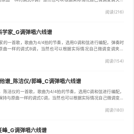
o》吉他弹唱谱完整曲谱共3张图片六线谱，由025吉他网上传。
阅读(216)
科学家_G调弹唱六线谱
家的一首歌，歌曲为4/4拍的节奏，选用G调和弦进行编配，弹奏时
原曲一样的调式B调，当然也可以根据实际情况自己微调变调夹品
谱完整曲谱共2张图片六线谱，由025吉他网上传。
阅读(154)
他谱_陈洁仪/郭峰_C调弹唱六线谱
，陈洁仪的一首歌，歌曲为4/4拍的节奏，选用C调和弦进行编配，
保持与原曲一样的调式C调，当然也可以根据实际情况自己微调变调
起走》吉他弹唱谱完整曲谱共3张图片六线谱，由025吉他网上传。
阅读(180)
、郭峰演唱的《心会跟爱一起走》歌曲原版编配，完整的前奏、间
分分解节奏，后半部分扫弦节奏，效果很好。
汪峰_G调弹唱六线谱