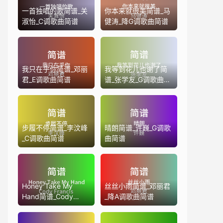
一首独唱的歌简谱_关
你本来就很美简谱_马
淑怡_C调歌曲简谱
健涛_降G调歌曲简谱
我只在乎你简谱_邓丽
我等到花儿也谢了简
君_E调歌曲简谱
谱_张学友_G调歌曲简
谱
步履不停简谱_李汶峰
晴朗简谱_许巍_G调歌
_C调歌曲简谱
曲简谱
Honey Take My
丝丝小雨简谱_邓丽君
Hand简谱_Cody
_降A调歌曲简谱
Francis_D调歌曲简谱