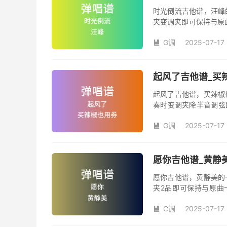
时光倒流吉他谱，汪峰
夹变调夹即可保持与原
《时光倒流》吉他弹唱
G调
2025-07-17
汪峰创作并演唱的歌曲

版G调指法编配，完整
弦的魅力和味道，是一
起风了吉他谱_买辣
起风了吉他谱，买辣椒
奏时变调夹降半音调弦
调变调夹品数。《起风
G调
2025-07-17
域部分，原曲太高，大

演唱时可以不用降半音
松。记谱部分，全部按
版，略难一点，但是多
愿你吉他谱_黄静美
复的话看好标记反复即
愿你吉他谱，黄静美的
夹2品即可保持与原曲
《愿你》吉他弹唱谱完
C调
2025-07-17
