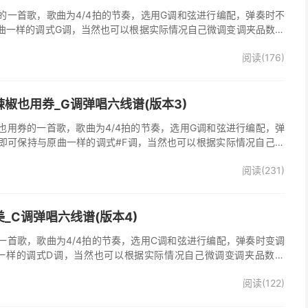
的一首歌，歌曲为4/4拍的节奏，选用G调和弦进行编配，弹奏时不
曲一样的调式G调，当然也可以根据实际情况自己微调变调夹品数。
谱完整曲谱共3张图片六线谱，由025吉他网上传。《时光倒流》是
阅读(176)
，收录在他2005年发行的专辑《怒放的生命》中 。本吉他谱根据原
的前奏、间奏、尾奏，使用原版扫弦节奏及和弦编配，注意体会七和
首很适合吉他弹唱的经典歌曲，值得推荐学习！
椒也用券_G调弹唱六线谱(版本3)
也用券的一首歌，歌曲为4/4拍的节奏，选用G调和弦进行编配，弹
即可保持与原曲一样的调式#F调，当然也可以根据实际情况自己微
了》吉他弹唱谱完整曲谱共3张图片六线谱，由025吉他网上传。音
阅读(231)
部分人唱不上去，原调#F，所以选G调指法编配，降半音为原调。在
，直接低八度唱，然后低的话往上夹变调夹就可以了，唱起来会很轻
原版记谱，一个小节都没少，前奏间奏尾奏的钢琴伴奏全改成了吉他
加练习就能拿下来，可以试着挑战一下。不想练的可以省略。歌词反
_C调弹唱六线谱(版本4)
可，也可以自由反复。
一首歌，歌曲为4/4拍的节奏，选用C调和弦进行编配，弹奏时变调
一样的调式D调，当然也可以根据实际情况自己微调变调夹品数。
整曲谱共2张图片六线谱，由025吉他网上传。
阅读(122)