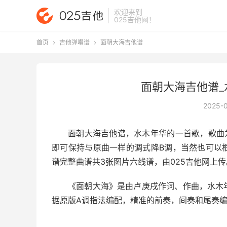
欢迎来到
025吉他网
！
首页
吉他弹唱谱
面朝大海吉他谱


面朝大海吉他谱_
2025-
面朝大海吉他谱
，水木年华的一首歌，歌曲为
即可保持与原曲一样的调式降B调，当然也可以
谱完整曲谱共3张图片六线谱，由025吉他网上传
《面朝大海》是由卢庚戌作词、作曲，水木
据原版A调指法编配，精准的前奏，间奏和尾奏