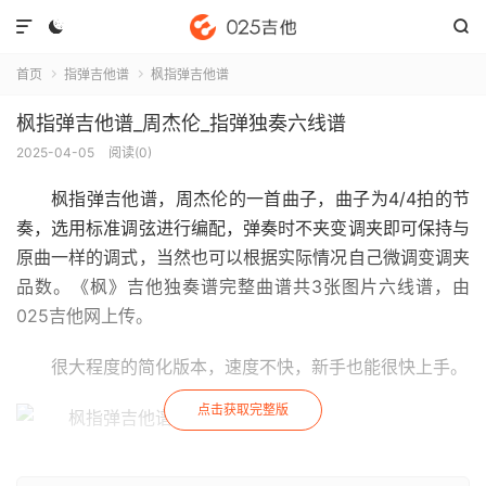



首页
指弹吉他谱
枫指弹吉他谱


枫指弹吉他谱_周杰伦_指弹独奏六线谱
2025-04-05
阅读(
0
)
枫指弹吉他谱
，周杰伦的一首曲子，曲子为4/4拍的节
奏，选用标准调弦进行编配，弹奏时不夹变调夹即可保持与
原曲一样的调式，当然也可以根据实际情况自己微调变调夹
品数。《枫》吉他独奏谱完整曲谱共3张图片六线谱，由
025吉他网上传。
很大程度的简化版本，速度不快，新手也能很快上手。
点击获取完整版