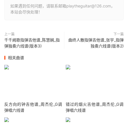
如果遇到任何问题，请联系邮箱playtheguitar@126.com，
本站会尽快处理！
上一篇
下一篇
千千阙歌指弹吉他谱_陈慧娴_指
曲终人散指弹吉他谱_张宇_指弹
弹独奏六线谱(版本3)
独奏六线谱(版本2)
相关曲谱
反方向的钟吉他谱_周杰伦_G调
错过的烟火吉他谱_周杰伦_G调
弹唱六线谱
弹唱六线谱