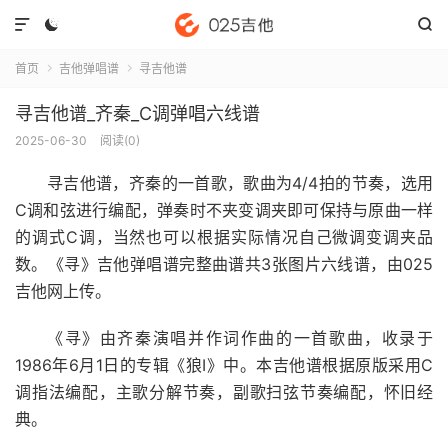



首页
吉他弹唱谱
寻吉他谱


寻吉他谱_齐秦_C调弹唱六线谱
2025-06-30
阅读(
0
)
寻吉他谱
，齐秦的一首歌，歌曲为4/4拍的节奏，选用
C调和弦进行编配，弹奏时不夹变调夹即可保持与原曲一样
的调式C调，当然也可以根据实际情况自己微调变调夹品
数。《寻》吉他弹唱谱完整曲谱共3张图片六线谱，由025
吉他网上传。
《寻》由齐秦演唱并作词作曲的一首歌曲，收录于
1986年6月1日的专辑《狼I》中。本吉他谱根据原版采用C
调指法编配，主歌分解节奏，副歌扫弦节奏编配，怀旧经
典。