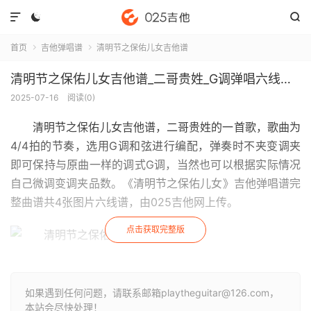



首页
吉他弹唱谱
清明节之保佑儿女吉他谱


清明节之保佑儿女吉他谱_二哥贵姓_G调弹唱六线谱(版本3)
2025-07-16
阅读(
0
)
清明节之保佑儿女吉他谱
，二哥贵姓的一首歌，歌曲为
4/4拍的节奏，选用G调和弦进行编配，弹奏时不夹变调夹
即可保持与原曲一样的调式G调，当然也可以根据实际情况
自己微调变调夹品数。《清明节之保佑儿女》吉他弹唱谱完
整曲谱共4张图片六线谱，由025吉他网上传。
点击获取完整版
如果遇到任何问题，请联系邮箱playtheguitar@126.com，
本站会尽快处理！