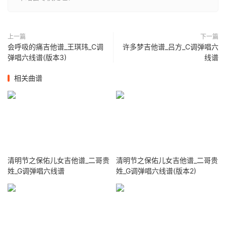
上一篇
下一篇
会呼吸的痛吉他谱_王琪玮_C调
许多梦吉他谱_吕方_C调弹唱六
弹唱六线谱(版本3)
线谱
相关曲谱
清明节之保佑儿女吉他谱_二哥贵
清明节之保佑儿女吉他谱_二哥贵
姓_G调弹唱六线谱
姓_G调弹唱六线谱(版本2)