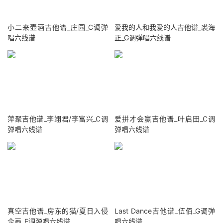
小二来壶酒吉他谱_庄园_C调弹
爱我的人和我爱的人吉他谱_裘海
唱六线谱
正_G调弹唱六线谱
萍聚吉他谱_李翊君/李富兴_C调
爱拼才会赢吉他谱_叶启田_C调
弹唱六线谱
弹唱六线谱
真空吉他谱_房东的猫/夏日入侵
Last Dance吉他谱_伍佰_G调弹
企画_E调弹唱六线谱
唱六线谱