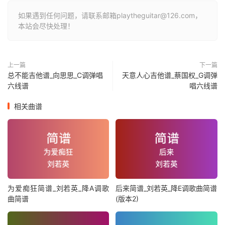
如果遇到任何问题，请联系邮箱playtheguitar@126.com，
本站会尽快处理！
上一篇
下一篇
总不能吉他谱_向思思_C调弹唱
天意人心吉他谱_蔡国权_G调弹
六线谱
唱六线谱
相关曲谱
为爱痴狂简谱_刘若英_降A调歌
后来简谱_刘若英_降E调歌曲简谱
曲简谱
(版本2)