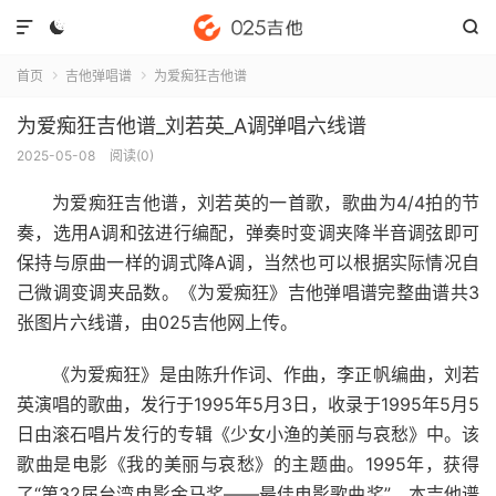



首页
吉他弹唱谱
为爱痴狂吉他谱


为爱痴狂吉他谱_刘若英_A调弹唱六线谱
2025-05-08
阅读(
0
)
为爱痴狂吉他谱
，刘若英的一首歌，歌曲为4/4拍的节
奏，选用A调和弦进行编配，弹奏时变调夹降半音调弦即可
保持与原曲一样的调式降A调，当然也可以根据实际情况自
己微调变调夹品数。《为爱痴狂》吉他弹唱谱完整曲谱共3
张图片六线谱，由025吉他网上传。
《为爱痴狂》是由陈升作词、作曲，李正帆编曲，刘若
英演唱的歌曲，发行于1995年5月3日，收录于1995年5月5
日由滚石唱片发行的专辑《少女小渔的美丽与哀愁》中。该
歌曲是电影《我的美丽与哀愁》的主题曲。1995年，获得
了“第32届台湾电影金马奖——最佳电影歌曲奖”。本吉他谱