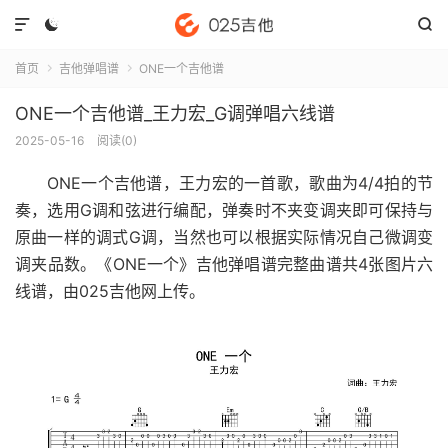



首页
吉他弹唱谱
ONE一个吉他谱


ONE一个吉他谱_王力宏_G调弹唱六线谱
2025-05-16
阅读(
0
)
ONE一个吉他谱
，王力宏的一首歌，歌曲为4/4拍的节
奏，选用G调和弦进行编配，弹奏时不夹变调夹即可保持与
原曲一样的调式G调，当然也可以根据实际情况自己微调变
调夹品数。《ONE一个》吉他弹唱谱完整曲谱共4张图片六
线谱，由025吉他网上传。