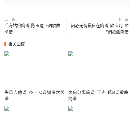
上一篇
下一篇
后海姑娘简谱_陈玉建_F调歌曲
问心无愧最自在简谱_欣宝儿_降
简谱
E调歌曲简谱
相关曲谱
失重吉他谱_齐一_C调弹唱六线
为何分离简谱_王杰_降B调歌曲
谱
简谱