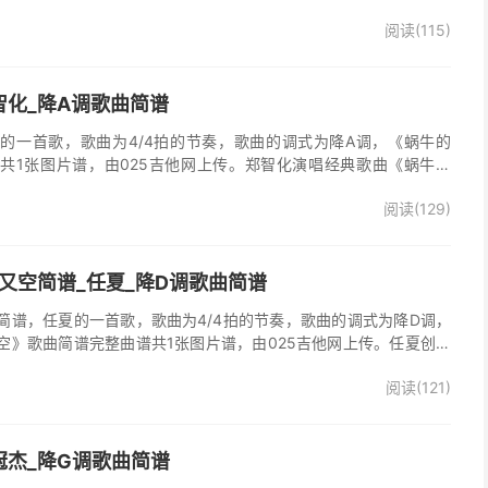
多想活着》的主题曲。
阅读(115)
智化_降A调歌曲简谱
的一首歌，歌曲为4/4拍的节奏，歌曲的调式为降A调，《蜗牛的
共1张图片谱，由025吉他网上传。郑智化演唱经典歌曲《蜗牛的
阅读(129)
又空简谱_任夏_降D调歌曲简谱
简谱，任夏的一首歌，歌曲为4/4拍的节奏，歌曲的调式为降D调，
空》歌曲简谱完整曲谱共1张图片谱，由025吉他网上传。任夏创作
又走心满了又空》原版简谱，精准的前奏、间奏、尾奏solo编配，一
阅读(121)
歌曲。
冠杰_降G调歌曲简谱