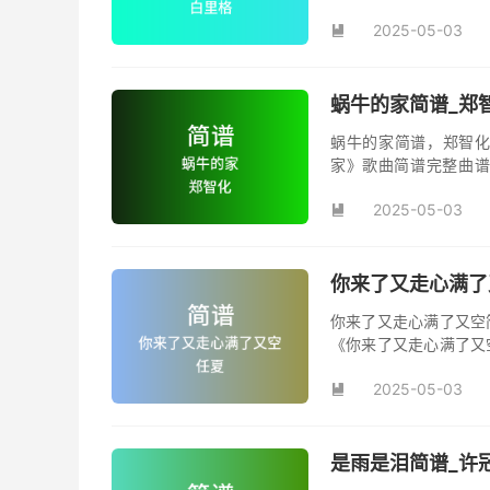
你》，该曲也是电影《
2025-05-03

蜗牛的家简谱_郑
蜗牛的家简谱，郑智化
家》歌曲简谱完整曲谱
家》原版简谱。
2025-05-03

你来了又走心满了
你来了又走心满了又空
《你来了又走心满了又
并演唱的歌曲《你来了
2025-05-03
首动听值得推荐的民谣

是雨是泪简谱_许