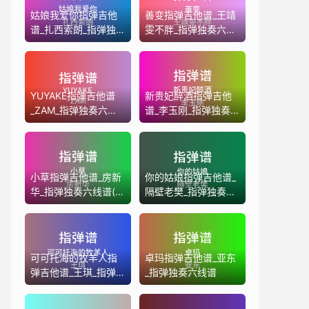
姑娘我爱你指弹吉他
善变指弹吉他谱_王靖
谱_扎西索朗_指弹独
雯不胖_指弹独奏六线
奏六线谱
谱
YUYAKE指弹吉他谱
新贵妃醉酒指弹吉他
_ZAM_指弹独奏六线
谱_李玉刚_指弹独奏
谱
六线谱
小草指弹吉他谱_房新
你的姑娘指弹吉他谱_
华_指弹独奏六线谱(版
隔壁老樊_指弹独奏六
本2)
线谱
可可托海的牧羊人指
卓玛指弹吉他谱_亚东
弹吉他谱_王琪_指弹
_指弹独奏六线谱
独奏六线谱(版本3)