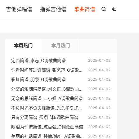

吉他弹唱谱
指弹吉他谱
歌曲简谱


本周热门
本月热门
定西简谱_李志_C调歌曲简谱
定西简谱
2025-04-02
你看时间等过谁简谱_张艺迈_G调歌曲简谱
你看时间
2025-04-02
彩虹简谱_羽泉_G调歌曲简谱
彩虹简谱
2025-04-02
外婆的澎湖湾简谱_刘文正_G调歌曲简谱
外婆的澎
2025-04-02
无奈的思绪简谱_二小姐_A调歌曲简谱
无奈的思
2025-04-02
不负时光不负天涯简谱_光头华夏_F调歌曲简谱
不负时光不
2025-04-02
只有分离简谱_费翔_降E调歌曲简谱
只有分离
2025-04-02
眼泪为你流简谱_陈百强_C调歌曲简谱
眼泪为你
2025-04-02
美丽的神话简谱_孙楠/韩红_A调歌曲简谱
美丽的神
2025-04-02