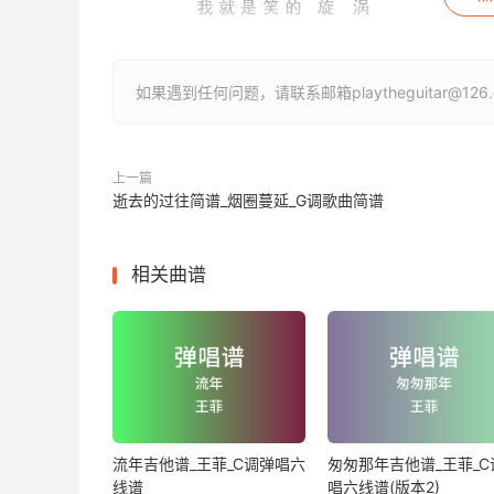
如果遇到任何问题，请联系邮箱playtheguitar@1
上一篇
逝去的过往简谱_烟圈蔓延_G调歌曲简谱
相关曲谱
流年吉他谱_王菲_C调弹唱六
匆匆那年吉他谱_王菲_C
线谱
唱六线谱(版本2)