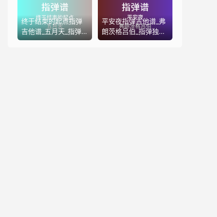
终于结束的起点指弹
平安夜指弹吉他谱_弗
吉他谱_五月天_指弹
朗茨格吕伯_指弹独奏
独奏六线谱
六线谱