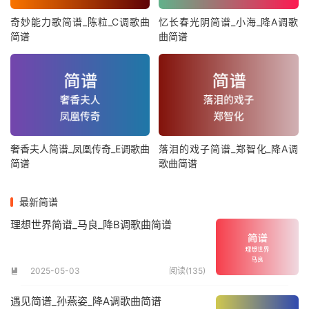
奇妙能力歌简谱_陈粒_C调歌曲
忆长春光阴简谱_小海_降A调歌
简谱
曲简谱
奢香夫人简谱_凤凰传奇_E调歌曲
落泪的戏子简谱_郑智化_降A调
简谱
歌曲简谱
最新简谱
理想世界简谱_马良_降B调歌曲简谱
2025-05-03
阅读(135)

遇见简谱_孙燕姿_降A调歌曲简谱