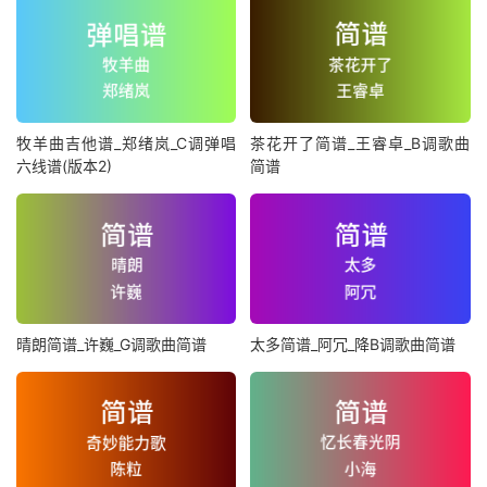
牧羊曲吉他谱_郑绪岚_C调弹唱
茶花开了简谱_王睿卓_B调歌曲
六线谱(版本2)
简谱
晴朗简谱_许巍_G调歌曲简谱
太多简谱_阿冗_降B调歌曲简谱