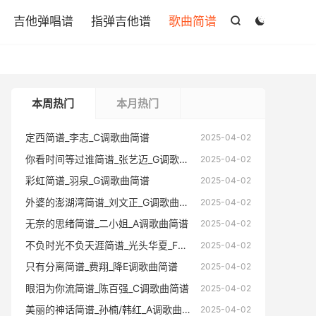

吉他弹唱谱
指弹吉他谱
歌曲简谱


本周热门
本月热门
定西简谱_李志_C调歌曲简谱
定西简谱
2025-04-02
你看时间等过谁简谱_张艺迈_G调歌曲简谱
你看时间
2025-04-02
彩虹简谱_羽泉_G调歌曲简谱
彩虹简谱
2025-04-02
外婆的澎湖湾简谱_刘文正_G调歌曲简谱
外婆的澎
2025-04-02
无奈的思绪简谱_二小姐_A调歌曲简谱
无奈的思
2025-04-02
不负时光不负天涯简谱_光头华夏_F调歌曲简谱
不负时光不
2025-04-02
只有分离简谱_费翔_降E调歌曲简谱
只有分离
2025-04-02
眼泪为你流简谱_陈百强_C调歌曲简谱
眼泪为你
2025-04-02
美丽的神话简谱_孙楠/韩红_A调歌曲简谱
美丽的神
2025-04-02