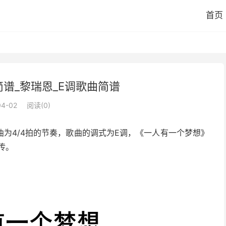
首页
谱_黎瑞恩_E调歌曲简谱
04-02
阅读(
0
)
为4/4拍的节奏，歌曲的调式为E调，《一人有一个梦想》
传。
。