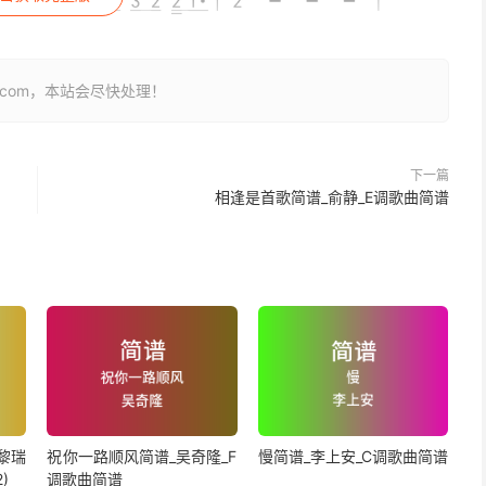
26.com，本站会尽快处理！
下一篇
相逢是首歌简谱_俞静_E调歌曲简谱
黎瑞
祝你一路顺风简谱_吴奇隆_F
慢简谱_李上安_C调歌曲简谱
)
调歌曲简谱