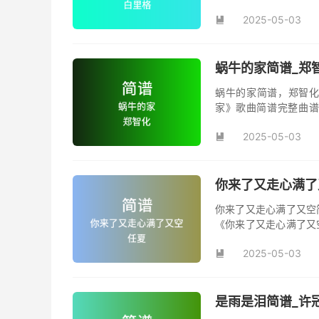
你》，该曲也是电影《
2025-05-03

蜗牛的家简谱_郑
蜗牛的家简谱，郑智化
家》歌曲简谱完整曲谱
家》原版简谱。
2025-05-03

你来了又走心满了
你来了又走心满了又空
《你来了又走心满了又
并演唱的歌曲《你来了
2025-05-03
首动听值得推荐的民谣

是雨是泪简谱_许