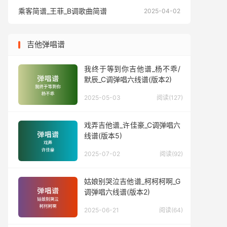
乘客简谱_王菲_B调歌曲简谱
乘客简谱
2025-04-02
吉他弹唱谱
我终于等到你吉他谱_杨不乖/
默辰_C调弹唱六线谱(版本2)
2025-05-03
阅读(127)
戏弄吉他谱_许佳豪_C调弹唱六
线谱(版本5)
2025-07-02
阅读(92)
姑娘别哭泣吉他谱_柯柯柯啊_G
调弹唱六线谱(版本2)
2025-06-21
阅读(64)