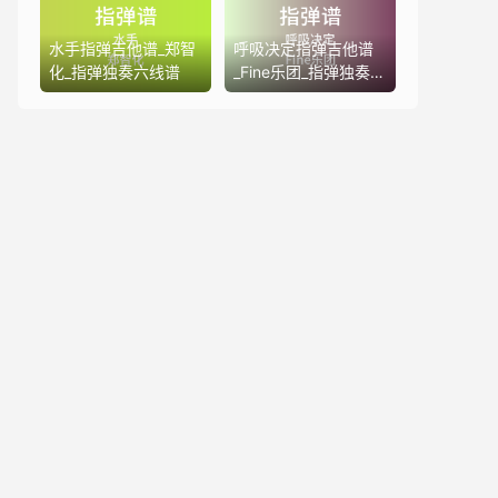
水手指弹吉他谱_郑智
呼吸决定指弹吉他谱
化_指弹独奏六线谱
_Fine乐团_指弹独奏六
线谱