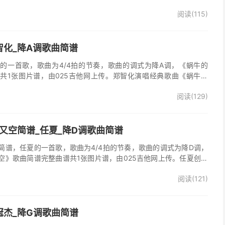
多想活着》的主题曲。
阅读(115)
智化_降A调歌曲简谱
的一首歌，歌曲为4/4拍的节奏，歌曲的调式为降A调，《蜗牛的
共1张图片谱，由025吉他网上传。郑智化演唱经典歌曲《蜗牛的
阅读(129)
又空简谱_任夏_降D调歌曲简谱
简谱，任夏的一首歌，歌曲为4/4拍的节奏，歌曲的调式为降D调，
空》歌曲简谱完整曲谱共1张图片谱，由025吉他网上传。任夏创作
又走心满了又空》原版简谱，精准的前奏、间奏、尾奏solo编配，一
阅读(121)
歌曲。
冠杰_降G调歌曲简谱