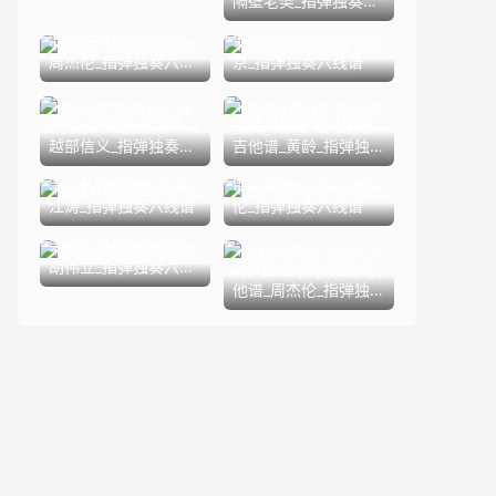
谱
隔壁老樊_指弹独奏六
线谱
浪漫手机指弹吉他谱_
偏爱指弹吉他谱_张芸
周杰伦_指弹独奏六线
京_指弹独奏六线谱
谱
哆啦A梦指弹吉他谱_
玫瑰玫瑰我爱你指弹
越部信义_指弹独奏六
吉他谱_黄龄_指弹独
线谱(版本2)
奏六线谱
生日礼物指弹吉他谱_
借口指弹吉他谱_周杰
江涛_指弹独奏六线谱
伦_指弹独奏六线谱
美丽拍档指弹吉他谱_
胡伟立_指弹独奏六线
说好的幸福呢指弹吉
谱
他谱_周杰伦_指弹独
奏六线谱