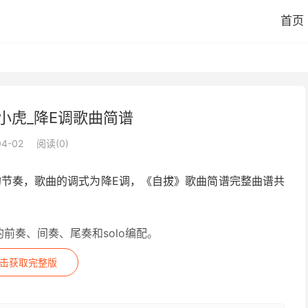
首页
小虎_降E调歌曲简谱
04-02
阅读(
0
)
的节奏，歌曲的调式为降E调，《自拔》歌曲简谱完整曲谱共
前奏、间奏、尾奏和solo编配。
击获取完整版