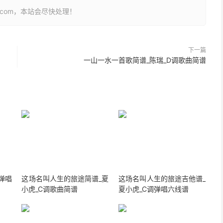
26.com，本站会尽快处理！
下一篇
一山一水一首歌简谱_陈瑞_D调歌曲简谱
弹唱
这场名叫人生的旅途简谱_夏
这场名叫人生的旅途吉他谱_
小虎_C调歌曲简谱
夏小虎_C调弹唱六线谱