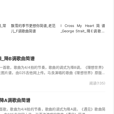
_常
飘雪的季节更想你简谱_老范
I Cross My Heart简谱
儿_F调歌曲简谱
_George Strait_降E调歌曲
简谱
良_降B调歌曲简谱
一首歌，歌曲为4/4拍的节奏，歌曲的调式为降B调，《理想世界》
张图片谱，由025吉他网上传。马良演唱的歌曲《理想世界》原版简
阅读(135)
_降A调歌曲简谱
首歌，歌曲为4/4拍的节奏，歌曲的调式为降A调，《遇见》歌曲简