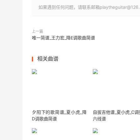
如果遇到任何问题，请联系邮箱playtheguitar@1
上一篇
唯一简谱_王力宏_降E调歌曲简谱
相关曲谱
夕阳下的歌简谱_夏小虎_降
自拔吉他谱_夏小虎_C调
D调歌曲简谱
六线谱