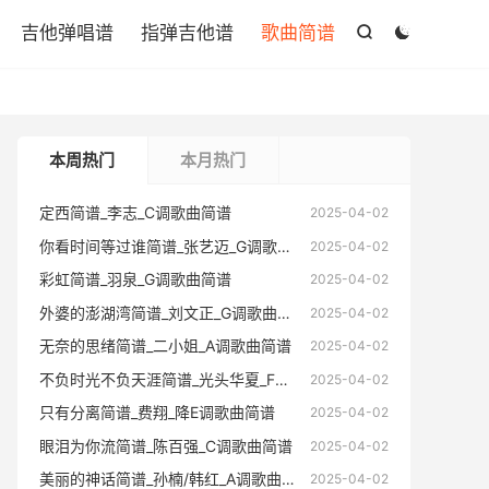

吉他弹唱谱
指弹吉他谱
歌曲简谱


本周热门
本月热门
定西简谱_李志_C调歌曲简谱
定西简谱
2025-04-02
你看时间等过谁简谱_张艺迈_G调歌曲简谱
你看时间
2025-04-02
彩虹简谱_羽泉_G调歌曲简谱
彩虹简谱
2025-04-02
外婆的澎湖湾简谱_刘文正_G调歌曲简谱
外婆的澎
2025-04-02
无奈的思绪简谱_二小姐_A调歌曲简谱
无奈的思
2025-04-02
不负时光不负天涯简谱_光头华夏_F调歌曲简谱
不负时光不
2025-04-02
只有分离简谱_费翔_降E调歌曲简谱
只有分离
2025-04-02
眼泪为你流简谱_陈百强_C调歌曲简谱
眼泪为你
2025-04-02
美丽的神话简谱_孙楠/韩红_A调歌曲简谱
美丽的神
2025-04-02