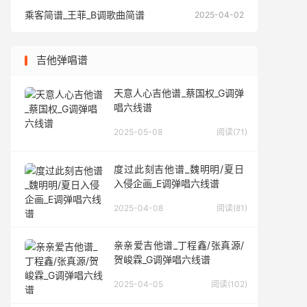
乘客简谱_王菲_B调歌曲简谱
乘客简谱
2025-04-02
吉他弹唱谱
天意人心吉他谱_蔡国权_G调弹
唱六线谱
2025-05-08
阅读(71)
度过此刻吉他谱_魏明明/夏日
入侵企画_E调弹唱六线谱
2025-04-08
阅读(81)
亲亲爱吉他谱_丁程鑫/张真源/
贺峻霖_G调弹唱六线谱
2025-04-05
阅读(102)