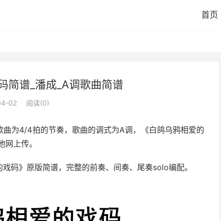
首页
码简谱_潘成_A调歌曲简谱
04-02
阅读(
0
)
歌曲为4/4拍的节奏，歌曲的调式为A调，《白鸽乌鸦相爱的
他网上传。
戏码》原版简谱，完整的前奏、间奏、尾奏solo编配。