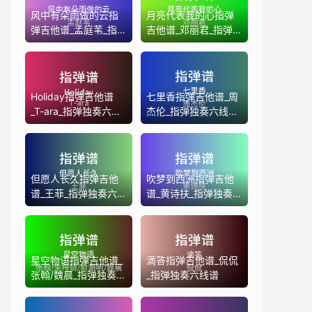
风中有朵雨做的云指
月亮代表我的心指弹
弹吉他谱_孟庭苇_指
吉他谱_邓丽君_指弹
弹独奏六线谱
独奏六线谱
Holiday指弹吉他谱
七里香指弹吉他谱_周
_T-ara_指弹独奏六线
杰伦_指弹独奏六线谱
谱
(版本2)
但愿人长久指弹吉他
吹梦到西洲指弹吉他
谱_王菲_指弹独奏六
谱_黄诗扶_指弹独奏
线谱(版本2)
六线谱
星空物语指弹吉他谱_
滴答指弹吉他谱_侃侃
张翰/魏晨_指弹独奏六
_指弹独奏六线谱
线谱