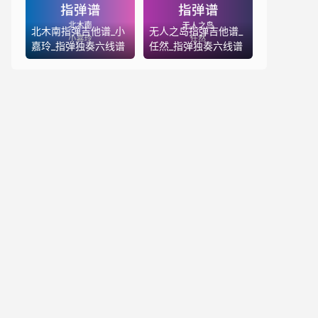
北木南指弹吉他谱_小
无人之岛指弹吉他谱_
嘉玲_指弹独奏六线谱
任然_指弹独奏六线谱