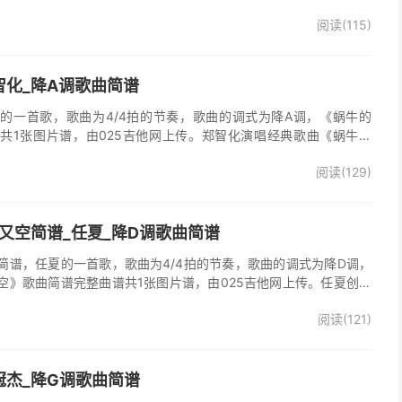
多想活着》的主题曲。
阅读(115)
智化_降A调歌曲简谱
的一首歌，歌曲为4/4拍的节奏，歌曲的调式为降A调，《蜗牛的
共1张图片谱，由025吉他网上传。郑智化演唱经典歌曲《蜗牛的
阅读(129)
又空简谱_任夏_降D调歌曲简谱
简谱，任夏的一首歌，歌曲为4/4拍的节奏，歌曲的调式为降D调，
空》歌曲简谱完整曲谱共1张图片谱，由025吉他网上传。任夏创作
又走心满了又空》原版简谱，精准的前奏、间奏、尾奏solo编配，一
阅读(121)
歌曲。
冠杰_降G调歌曲简谱