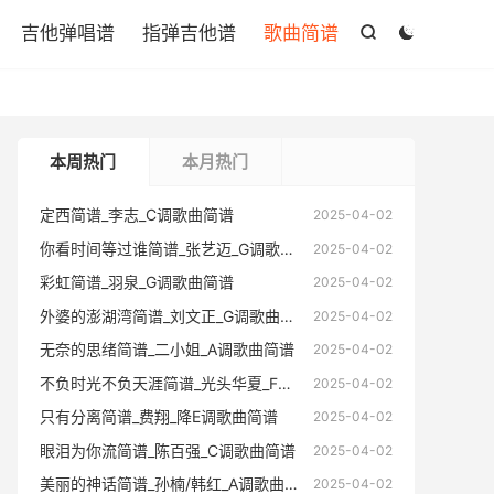

吉他弹唱谱
指弹吉他谱
歌曲简谱


本周热门
本月热门
定西简谱_李志_C调歌曲简谱
定西简谱
2025-04-02
你看时间等过谁简谱_张艺迈_G调歌曲简谱
你看时间
2025-04-02
彩虹简谱_羽泉_G调歌曲简谱
彩虹简谱
2025-04-02
外婆的澎湖湾简谱_刘文正_G调歌曲简谱
外婆的澎
2025-04-02
无奈的思绪简谱_二小姐_A调歌曲简谱
无奈的思
2025-04-02
不负时光不负天涯简谱_光头华夏_F调歌曲简谱
不负时光不
2025-04-02
只有分离简谱_费翔_降E调歌曲简谱
只有分离
2025-04-02
眼泪为你流简谱_陈百强_C调歌曲简谱
眼泪为你
2025-04-02
美丽的神话简谱_孙楠/韩红_A调歌曲简谱
美丽的神
2025-04-02