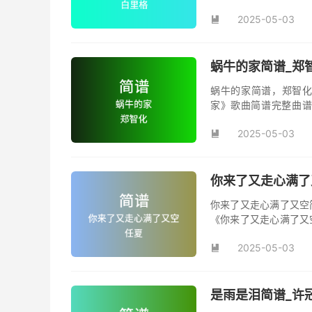
你》，该曲也是电影《
2025-05-03

蜗牛的家简谱_郑
蜗牛的家简谱，郑智化
家》歌曲简谱完整曲谱
家》原版简谱。
2025-05-03

你来了又走心满了
你来了又走心满了又空
《你来了又走心满了又
并演唱的歌曲《你来了
2025-05-03
首动听值得推荐的民谣

是雨是泪简谱_许