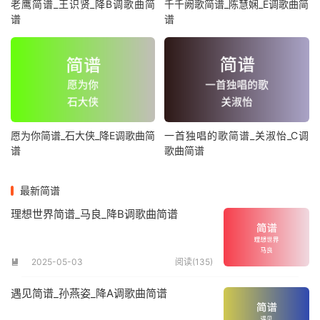
老鹰简谱_王识贤_降B调歌曲简
千千阙歌简谱_陈慧娴_E调歌曲简
谱
谱
愿为你简谱_石大侠_降E调歌曲简
一首独唱的歌简谱_关淑怡_C调
谱
歌曲简谱
最新简谱
理想世界简谱_马良_降B调歌曲简谱
2025-05-03
阅读(135)

遇见简谱_孙燕姿_降A调歌曲简谱