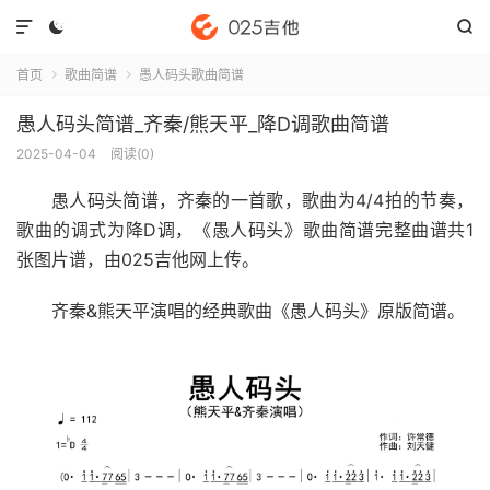



首页
歌曲简谱
愚人码头歌曲简谱


愚人码头简谱_齐秦/熊天平_降D调歌曲简谱
2025-04-04
阅读(
0
)
愚人码头简谱
，齐秦的一首歌，歌曲为4/4拍的节奏，
歌曲的调式为降D调，《愚人码头》歌曲简谱完整曲谱共1
张图片谱，由025吉他网上传。
齐秦&熊天平演唱的经典歌曲《愚人码头》原版简谱。