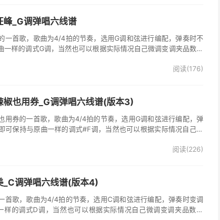
汪峰_G调弹唱六线谱
的一首歌，歌曲为4/4拍的节奏，选用G调和弦进行编配，弹奏时不
曲一样的调式G调，当然也可以根据实际情况自己微调变调夹品数。
谱完整曲谱共3张图片六线谱，由025吉他网上传。《时光倒流》是
阅读(176)
，收录在他2005年发行的专辑《怒放的生命》中 。本吉他谱根据原
的前奏、间奏、尾奏，使用原版扫弦节奏及和弦编配，注意体会七和
首很适合吉他弹唱的经典歌曲，值得推荐学习！
椒也用券_G调弹唱六线谱(版本3)
也用券的一首歌，歌曲为4/4拍的节奏，选用G调和弦进行编配，弹
即可保持与原曲一样的调式#F调，当然也可以根据实际情况自己微
了》吉他弹唱谱完整曲谱共3张图片六线谱，由025吉他网上传。音
阅读(226)
部分人唱不上去，原调#F，所以选G调指法编配，降半音为原调。在
，直接低八度唱，然后低的话往上夹变调夹就可以了，唱起来会很轻
原版记谱，一个小节都没少，前奏间奏尾奏的钢琴伴奏全改成了吉他
加练习就能拿下来，可以试着挑战一下。不想练的可以省略。歌词反
_C调弹唱六线谱(版本4)
可，也可以自由反复。
一首歌，歌曲为4/4拍的节奏，选用C调和弦进行编配，弹奏时变调
一样的调式D调，当然也可以根据实际情况自己微调变调夹品数。
整曲谱共2张图片六线谱，由025吉他网上传。