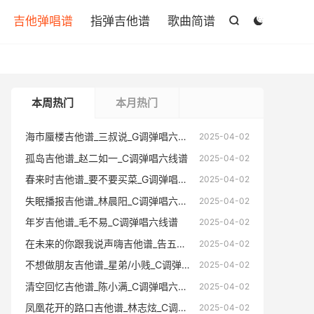

吉他弹唱谱
指弹吉他谱
歌曲简谱


本周热门
本月热门
海市蜃楼吉他谱_三叔说_G调弹唱六线谱
海市蜃楼
2025-04-02
孤岛吉他谱_赵二如一_C调弹唱六线谱
孤岛吉他
2025-04-02
春来时吉他谱_要不要买菜_G调弹唱六线谱
春来时吉
2025-04-02
失眠播报吉他谱_林晨阳_C调弹唱六线谱
失眠播报
2025-04-02
年岁吉他谱_毛不易_C调弹唱六线谱
年岁吉他
2025-04-02
在未来的你跟我说声嗨吉他谱_告五人_C调弹唱六线谱
在未来的你跟
2025-04-02
不想做朋友吉他谱_星弟/小贱_C调弹唱六线谱
不想做朋友
2025-04-02
清空回忆吉他谱_陈小满_C调弹唱六线谱
清空回忆
2025-04-02
凤凰花开的路口吉他谱_林志炫_C调弹唱六线谱
凤凰花开的
2025-04-02