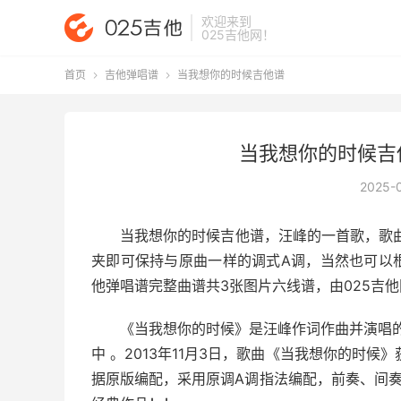
欢迎来到
025吉他网
！
首页
吉他弹唱谱
当我想你的时候吉他谱


当我想你的时候吉
2025-
当我想你的时候吉他谱
，汪峰的一首歌，歌
夹即可保持与原曲一样的调式A调，当然也可以
他弹唱谱完整曲谱共3张图片六线谱，由025吉
《当我想你的时候》是汪峰作词作曲并演唱的
中 。2013年11月3日，歌曲《当我想你的时
据原版编配，采用原调A调指法编配，前奏、间奏