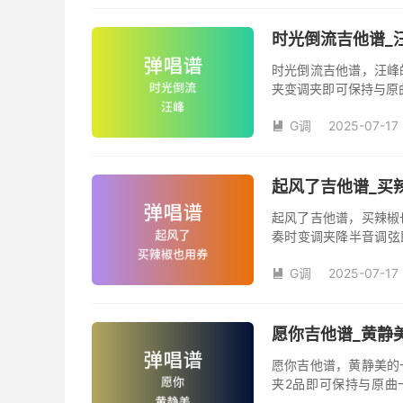
时光倒流吉他谱_
时光倒流吉他谱，汪峰
夹变调夹即可保持与原
《时光倒流》吉他弹唱
G调
2025-07-17
汪峰创作并演唱的歌曲

版G调指法编配，完整
弦的魅力和味道，是一
起风了吉他谱_买辣
起风了吉他谱，买辣椒
奏时变调夹降半音调弦
调变调夹品数。《起风
G调
2025-07-17
域部分，原曲太高，大

演唱时可以不用降半音
松。记谱部分，全部按
版，略难一点，但是多
愿你吉他谱_黄静美
复的话看好标记反复即
愿你吉他谱，黄静美的
夹2品即可保持与原曲
《愿你》吉他弹唱谱完