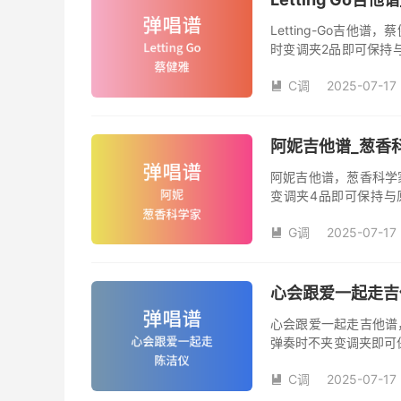
Letting-Go吉
时变调夹2品即可保持
数。《Letting-G
C调
2025-07-17

阿妮吉他谱_葱香
阿妮吉他谱，葱香科学
变调夹4品即可保持与
数。《阿妮》吉他弹唱
G调
2025-07-17

心会跟爱一起走吉
心会跟爱一起走吉他谱
弹奏时不夹变调夹即可
夹品数。《心会跟爱一
C调
2025-07-17
本吉他谱是根据陈洁仪

奏、尾奏编配，前半部