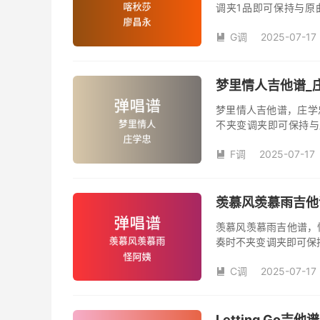
调夹1品即可保持与原
数。《喀秋莎》吉他弹
G调
2025-07-17

梦里情人吉他谱_庄
梦里情人吉他谱，庄学
不夹变调夹即可保持与
数。《梦里情人》吉他
F调
2025-07-17
人》是由庄学忠演唱的

和SOLO编配，值得推
羡慕风羡慕雨吉他谱
羡慕风羡慕雨吉他谱，
奏时不夹变调夹即可保
品数。《羡慕风羡慕雨
C调
2025-07-17
姨演唱的歌曲《羡慕风

版，旋律朗朗上口，节
Letting Go