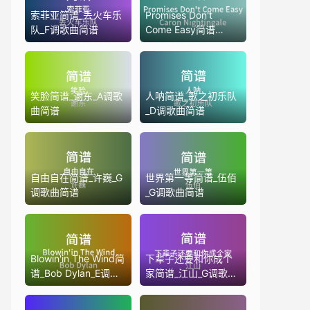
索菲亚简谱_丢火车乐
Promises Don't
队_F调歌曲简谱
Come Easy简谱
_Caron Nightingale
笑脸简谱_谢东_A调歌
人呐简谱_歌之初乐队
曲简谱
_D调歌曲简谱
自由自在简谱_许巍_G
世界第一等简谱_伍佰
调歌曲简谱
_G调歌曲简谱
Blowin'in The Wind简
下辈子还要和你成个
谱_Bob Dylan_E调歌
家简谱_江山_G调歌曲
曲简谱
简谱