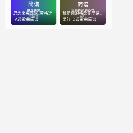
思念来袭简谱_黄格选
我是你的格桑花简谱_
_A调歌曲简谱
梁红_D调歌曲简谱