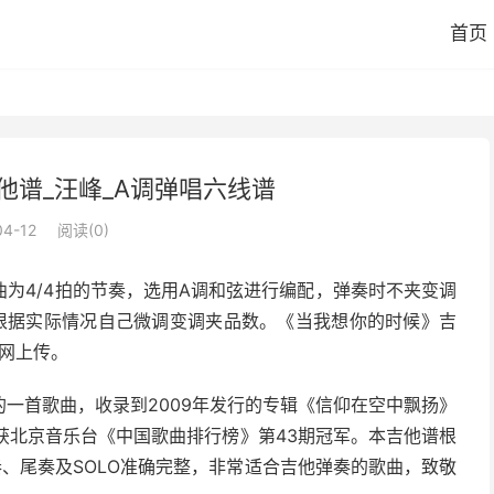
首页
他谱_汪峰_A调弹唱六线谱
04-12
阅读(
0
)
曲为4/4拍的节奏，选用A调和弦进行编配，弹奏时不夹变调
根据实际情况自己微调变调夹品数。《当我想你的时候》吉
他网上传。
一首歌曲，收录到2009年发行的专辑《信仰在空中飘扬》
候》获北京音乐台《中国歌曲排行榜》第43期冠军。本吉他谱根
、尾奏及SOLO准确完整，非常适合吉他弹奏的歌曲，致敬