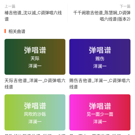
上一篇
下一篇
椿吉他谱_沈以诚_C调弹唱六线
千千阙歌吉他谱_陈慧娴_D调弹
谱
唱六线谱(版本2)
相关曲谱
天际吉他谱_洋澜一_D调弹唱六
赐伤吉他谱_洋澜一_C调弹唱六
线谱
线谱