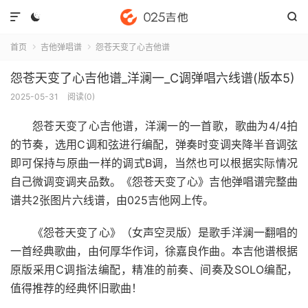



首页
吉他弹唱谱
怨苍天变了心吉他谱


怨苍天变了心吉他谱_洋澜一_C调弹唱六线谱(版本5)
2025-05-31
阅读(
0
)
怨苍天变了心吉他谱
，洋澜一的一首歌，歌曲为4/4拍
的节奏，选用C调和弦进行编配，弹奏时变调夹降半音调弦
即可保持与原曲一样的调式B调，当然也可以根据实际情况
自己微调变调夹品数。《怨苍天变了心》吉他弹唱谱完整曲
谱共2张图片六线谱，由025吉他网上传。
《怨苍天变了心》（女声空灵版）是歌手洋澜一翻唱的
一首经典歌曲，由何厚华作词，徐嘉良作曲。本吉他谱根据
原版采用C调指法编配，精准的前奏、间奏及SOLO编配，
值得推荐的经典怀旧歌曲！