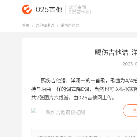
欢迎来到
025吉他网
！
首页
吉他弹唱谱
赐伤吉他谱


赐伤吉他谱_
2025-
赐伤吉他谱
，洋澜一的一首歌，歌曲为4/4
持与原曲一样的调式降E调，当然也可以根据实
共2张图片六线谱，由025吉他网上传。
点