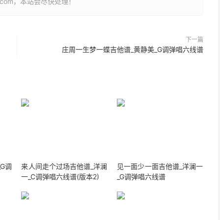
26.com，本站会尽快处理！
下一篇
庄周一生梦一蝶吉他谱_黄静美_G调弹唱六线谱
G调
来人间走个过场吉他谱_洋澜
见一面少一面吉他谱_洋澜一
一_C调弹唱六线谱(版本2)
_G调弹唱六线谱