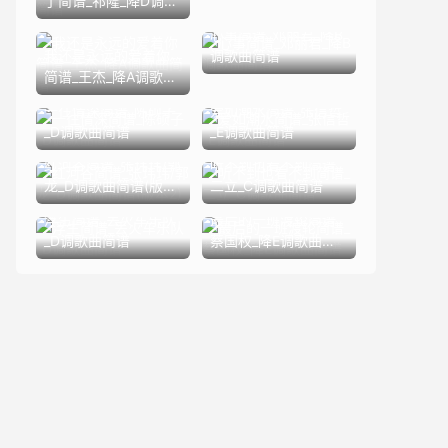
了简谱_祁隆_降D调歌
曲简谱
心事简谱_邓丽君_降B
我还是永远的爱着你
调歌曲简谱
简谱_王杰_降A调歌曲
简谱
一往情深简谱_陈硕子
爱如潮水简谱_张信哲
_D调歌曲简谱
_E调歌曲简谱
红河谷简谱_张玮玮/郭
听不到也看不到简谱_
龙_D调歌曲简谱(版本
二立_C调歌曲简谱
2)
浮生简谱_丢火车乐队
最后的一班渡轮简谱_
_D调歌曲简谱
蔡国权_降E调歌曲简
谱