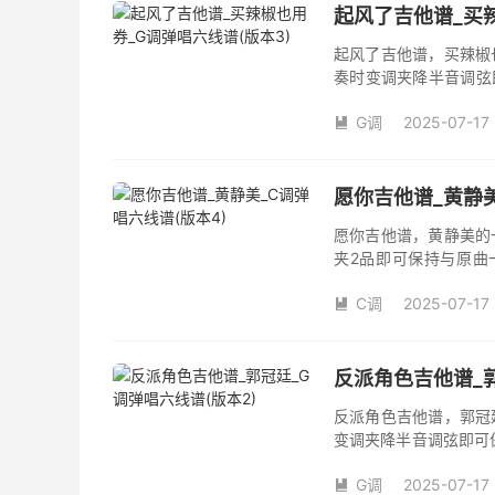
起风了吉他谱_买辣
起风了吉他谱，买辣椒
奏时变调夹降半音调弦
调变调夹品数。《起风
G调
2025-07-17
域部分，原曲太高，大

演唱时可以不用降半音
松。记谱部分，全部按
版，略难一点，但是多
愿你吉他谱_黄静美
复的话看好标记反复即
愿你吉他谱，黄静美的
夹2品即可保持与原曲
《愿你》吉他弹唱谱完
C调
2025-07-17

反派角色吉他谱_郭
反派角色吉他谱，郭冠
变调夹降半音调弦即可
调夹品数。《反派角色
G调
2025-07-17
