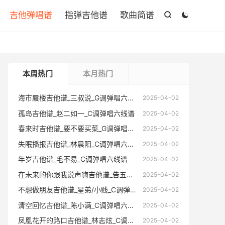

吉他弹唱谱
指弹吉他谱
歌曲简谱


本周热门
本月热门
海市蜃楼吉他谱_三叔说_G调弹唱六线谱
海市蜃楼
2025-04-02
孤岛吉他谱_赵二如一_C调弹唱六线谱
孤岛吉他
2025-04-02
春来时吉他谱_要不要买菜_G调弹唱六线谱
春来时吉
2025-04-02
失眠播报吉他谱_林晨阳_C调弹唱六线谱
失眠播报
2025-04-02
年岁吉他谱_毛不易_C调弹唱六线谱
年岁吉他
2025-04-02
在未来的你跟我说声嗨吉他谱_告五人_C调弹唱六线谱
在未来的你跟
2025-04-02
不想做朋友吉他谱_星弟/小贱_C调弹唱六线谱
不想做朋友
2025-04-02
清空回忆吉他谱_陈小满_C调弹唱六线谱
清空回忆
2025-04-02
凤凰花开的路口吉他谱_林志炫_C调弹唱六线谱
凤凰花开的
2025-04-02