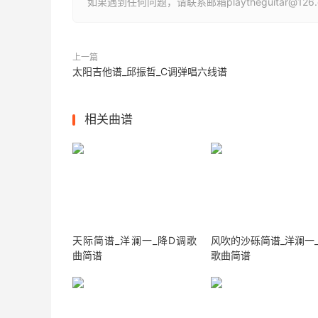
如果遇到任何问题，请联系邮箱playtheguitar@1
上一篇
太阳吉他谱_邱振哲_C调弹唱六线谱
相关曲谱
天际简谱_洋澜一_降D调歌
风吹的沙砾简谱_洋澜一_
曲简谱
歌曲简谱