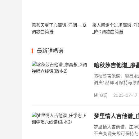
怨苍天变了心简谱_洋澜一_B
来人间走个过场简谱_洋
调歌曲简谱
_降D调歌曲简谱
最新弹唱谱
喀秋莎吉他谱_廖昌
喀秋莎吉他谱，廖昌永
调夹1品即可保持与原
数。《喀秋莎》吉他弹
G调
2025-07-17

梦里情人吉他谱_庄
梦里情人吉他谱，庄学
不夹变调夹即可保持与