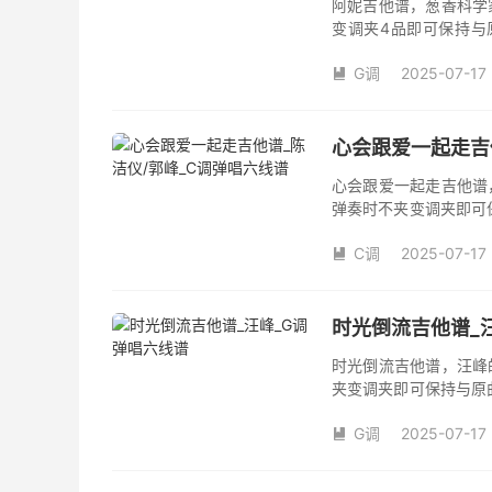
阿妮吉他谱，葱香科学
变调夹4品即可保持与
数。《阿妮》吉他弹唱
G调
2025-07-17

心会跟爱一起走吉
心会跟爱一起走吉他谱
弹奏时不夹变调夹即可
夹品数。《心会跟爱一
C调
2025-07-17
本吉他谱是根据陈洁仪

奏、尾奏编配，前半部
时光倒流吉他谱_
时光倒流吉他谱，汪峰
夹变调夹即可保持与原
《时光倒流》吉他弹唱
G调
2025-07-17
汪峰创作并演唱的歌曲

版G调指法编配，完整
弦的魅力和味道，是一