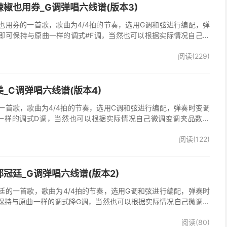
椒也用券_G调弹唱六线谱(版本3)
也用券的一首歌，歌曲为4/4拍的节奏，选用G调和弦进行编配，弹
即可保持与原曲一样的调式#F调，当然也可以根据实际情况自己微
了》吉他弹唱谱完整曲谱共3张图片六线谱，由025吉他网上传。音
阅读(229)
部分人唱不上去，原调#F，所以选G调指法编配，降半音为原调。在
，直接低八度唱，然后低的话往上夹变调夹就可以了，唱起来会很轻
原版记谱，一个小节都没少，前奏间奏尾奏的钢琴伴奏全改成了吉他
加练习就能拿下来，可以试着挑战一下。不想练的可以省略。歌词反
_C调弹唱六线谱(版本4)
可，也可以自由反复。
一首歌，歌曲为4/4拍的节奏，选用C调和弦进行编配，弹奏时变调
一样的调式D调，当然也可以根据实际情况自己微调变调夹品数。
整曲谱共2张图片六线谱，由025吉他网上传。
阅读(122)
冠廷_G调弹唱六线谱(版本2)
廷的一首歌，歌曲为4/4拍的节奏，选用G调和弦进行编配，弹奏时
保持与原曲一样的调式降G调，当然也可以根据实际情况自己微调变
》吉他弹唱谱完整曲谱共3张图片六线谱，由025吉他网上传。
阅读(80)