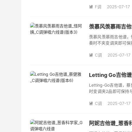
数。《梦里情人》吉他
F调
2025-07-17
人》是由庄学忠演唱的

和SOLO编配，值得推
羡慕风羡慕雨吉他谱
羡慕风羡慕雨吉他谱，
奏时不夹变调夹即可保
品数。《羡慕风羡慕雨
C调
2025-07-17
姨演唱的歌曲《羡慕风

版，旋律朗朗上口，节
Letting Go
Letting-Go吉
时变调夹2品即可保持
数。《Letting-G
C调
2025-07-17

阿妮吉他谱_葱香