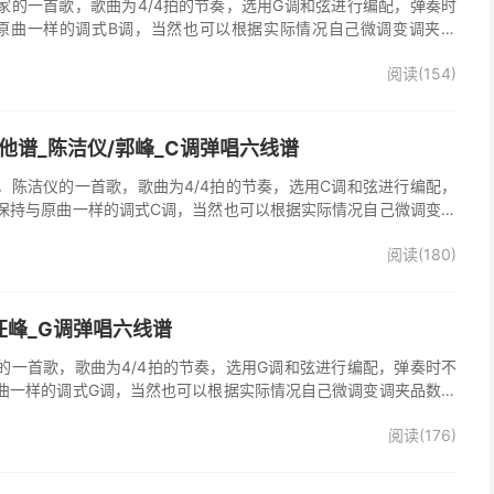
家的一首歌，歌曲为4/4拍的节奏，选用G调和弦进行编配，弹奏时
原曲一样的调式B调，当然也可以根据实际情况自己微调变调夹品
谱完整曲谱共2张图片六线谱，由025吉他网上传。
阅读(154)
他谱_陈洁仪/郭峰_C调弹唱六线谱
，陈洁仪的一首歌，歌曲为4/4拍的节奏，选用C调和弦进行编配，
保持与原曲一样的调式C调，当然也可以根据实际情况自己微调变调
起走》吉他弹唱谱完整曲谱共3张图片六线谱，由025吉他网上传。
阅读(180)
、郭峰演唱的《心会跟爱一起走》歌曲原版编配，完整的前奏、间
分分解节奏，后半部分扫弦节奏，效果很好。
汪峰_G调弹唱六线谱
的一首歌，歌曲为4/4拍的节奏，选用G调和弦进行编配，弹奏时不
曲一样的调式G调，当然也可以根据实际情况自己微调变调夹品数。
谱完整曲谱共3张图片六线谱，由025吉他网上传。《时光倒流》是
阅读(176)
，收录在他2005年发行的专辑《怒放的生命》中 。本吉他谱根据原
的前奏、间奏、尾奏，使用原版扫弦节奏及和弦编配，注意体会七和
首很适合吉他弹唱的经典歌曲，值得推荐学习！