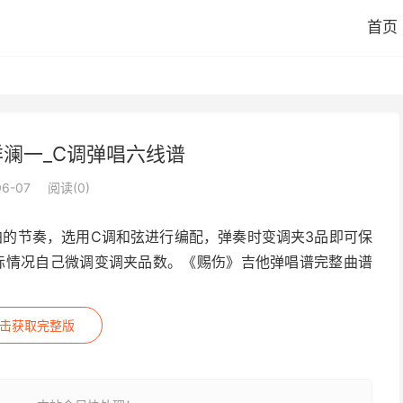
首页
洋澜一_C调弹唱六线谱
06-07
阅读(
0
)
拍的节奏，选用C调和弦进行编配，弹奏时变调夹3品即可保
际情况自己微调变调夹品数。《赐伤》吉他弹唱谱完整曲谱
击获取完整版