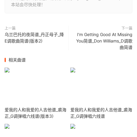
本站会尽快处理！
上一篇
下一篇
乌兰巴托的夜简谱_丹正母子_降
I'm Getting Good At Missing
E调歌曲简谱(版本2)
You简谱_Don Williams_D调歌
曲简谱
相关曲谱
爱我的人和我爱的人吉他谱_裘海
爱我的人和我爱的人吉他谱_裘海
正_G调弹唱六线谱(版本3)
正_G调弹唱六线谱