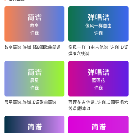
故乡简谱_许巍_降B调歌曲简谱
像风一样自由吉他谱_许巍_D调
弹唱六线谱
晨星简谱_许巍_E调歌曲简谱
蓝莲花吉他谱_许巍_C调弹唱六
线谱(版本2)