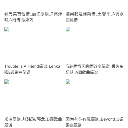
春光美吉他谱_丽江康康_G调弹
别问我是谁简谱_王馨平_A调歌
唱六线谱(版本2)
曲简谱
Trouble Is A Friend简谱_Lenka_
我的世界因你而改变简谱_丢火车
降E调歌曲简谱
乐队_A调歌曲简谱
米店简谱_张玮玮/郭龙_D调歌曲
因为有你有我简谱_Beyond_G调
简谱
歌曲简谱