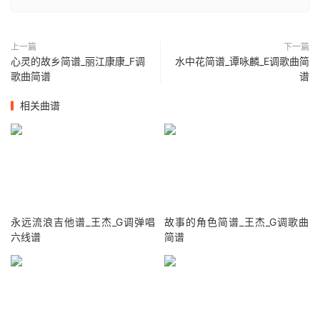
上一篇
下一篇
心灵的故乡简谱_丽江康康_F调
水中花简谱_谭咏麟_E调歌曲简
歌曲简谱
谱
相关曲谱
永远流浪吉他谱_王杰_G调弹唱
故事的角色简谱_王杰_G调歌曲
六线谱
简谱