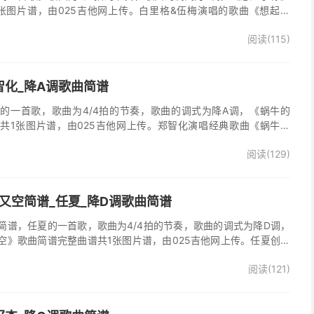
张图片谱，由025吉他网上传。白里格&伍梅演唱的歌曲《想起了
多想活着》的主题曲。
阅读(115)
智化_降A调歌曲简谱
的一首歌，歌曲为4/4拍的节奏，歌曲的调式为降A调，《蜗牛的
共1张图片谱，由025吉他网上传。郑智化演唱经典歌曲《蜗牛的
阅读(129)
又空简谱_任夏_降D调歌曲简谱
简谱，任夏的一首歌，歌曲为4/4拍的节奏，歌曲的调式为降D调，
空》歌曲简谱完整曲谱共1张图片谱，由025吉他网上传。任夏创作
又走心满了又空》原版简谱，精准的前奏、间奏、尾奏solo编配，一
阅读(121)
歌曲。