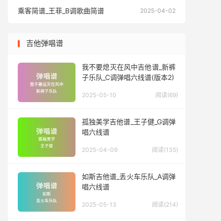
乘客简谱_王菲_B调歌曲简谱
乘客简谱
2025-04-02
吉他弹唱谱
我不要熄灭在风中吉他谱_新裤
子乐队_C调弹唱六线谱(版本2)
2025-05-10
阅读(69)
孤独美学吉他谱_王子健_G调弹
唱六线谱
2025-04-09
阅读(135)
如斯吉他谱_丢火车乐队_A调弹
唱六线谱
2025-05-13
阅读(214)