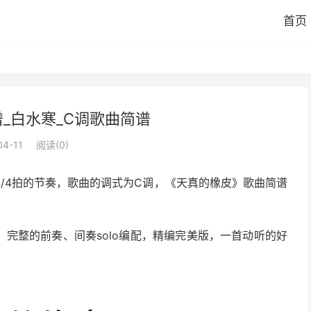
首页
_白水寒_C调歌曲简谱
04-11
阅读(
0
)
/4拍的节奏，歌曲的调式为C调，《天真的橡皮》歌曲简谱
完整的前奏、间奏solo编配，精编完美版，一首动听的好