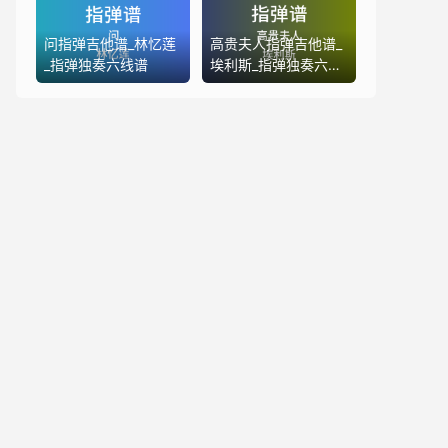
问指弹吉他谱_林忆莲
高贵夫人指弹吉他谱_
_指弹独奏六线谱
埃利斯_指弹独奏六线
谱