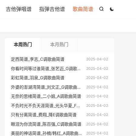

吉他弹唱谱
指弹吉他谱
歌曲简谱


本周热门
本月热门
定西简谱_李志_C调歌曲简谱
定西简谱
2025-04-02
你看时间等过谁简谱_张艺迈_G调歌曲简谱
你看时间
2025-04-02
彩虹简谱_羽泉_G调歌曲简谱
彩虹简谱
2025-04-02
外婆的澎湖湾简谱_刘文正_G调歌曲简谱
外婆的澎
2025-04-02
无奈的思绪简谱_二小姐_A调歌曲简谱
无奈的思
2025-04-02
不负时光不负天涯简谱_光头华夏_F调歌曲简谱
不负时光不
2025-04-02
只有分离简谱_费翔_降E调歌曲简谱
只有分离
2025-04-02
眼泪为你流简谱_陈百强_C调歌曲简谱
眼泪为你
2025-04-02
美丽的神话简谱_孙楠/韩红_A调歌曲简谱
美丽的神
2025-04-02