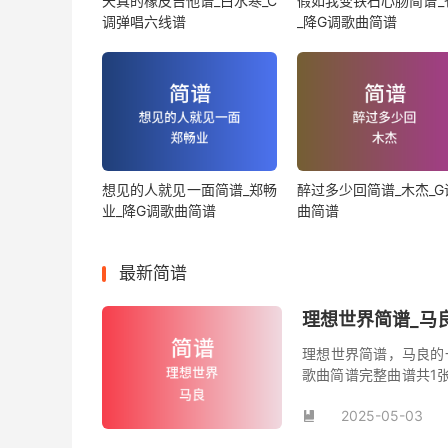
天真的橡皮吉他谱_白水寒_C
假如我变铁石心肠简谱_
调弹唱六线谱
_降G调歌曲简谱
想见的人就见一面简谱_郑畅
醉过多少回简谱_木杰_G
业_降G调歌曲简谱
曲简谱
最新简谱
理想世界简谱_马
理想世界简谱，马良的
歌曲简谱完整曲谱共1
谱。
2025-05-03
