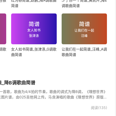
苍狼
红河谷简谱_赵鹏_降A调歌曲
少了你一个简谱_黄凯芹_降E
简谱
调歌曲简谱
调歌
女人如书简谱_张津涤_G调歌
让我们在一起简谱_汪峰_A调
曲简谱
歌曲简谱
良_降B调歌曲简谱
一首歌，歌曲为4/4拍的节奏，歌曲的调式为降B调，《理想世界》
张图片谱，由025吉他网上传。马良演唱的歌曲《理想世界》原版简
阅读(135)