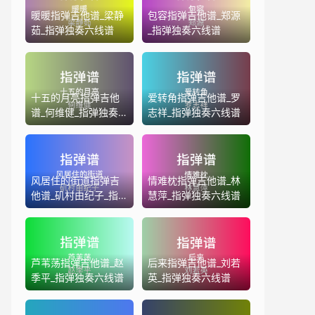
暖暖指弹吉他谱_梁静
包容指弹吉他谱_郑源
茹_指弹独奏六线谱
_指弹独奏六线谱
十五的月亮指弹吉他
爱转角指弹吉他谱_罗
谱_何维健_指弹独奏
志祥_指弹独奏六线谱
六线谱
风居住的街道指弹吉
情难枕指弹吉他谱_林
他谱_矶村由纪子_指
慧萍_指弹独奏六线谱
弹独奏六线谱
芦苇荡指弹吉他谱_赵
后来指弹吉他谱_刘若
季平_指弹独奏六线谱
英_指弹独奏六线谱