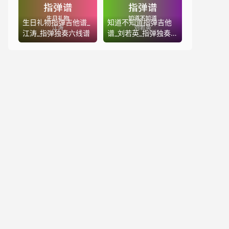
生日礼物指弹吉他谱_
知道不知道指弹吉他
江涛_指弹独奏六线谱
谱_刘若英_指弹独奏
六线谱