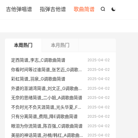

吉他弹唱谱
指弹吉他谱
歌曲简谱


本周热门
本月热门
定西简谱_李志_C调歌曲简谱
定西简谱
2025-04-02
你看时间等过谁简谱_张艺迈_G调歌曲简谱
你看时间
2025-04-02
彩虹简谱_羽泉_G调歌曲简谱
彩虹简谱
2025-04-02
外婆的澎湖湾简谱_刘文正_G调歌曲简谱
外婆的澎
2025-04-02
无奈的思绪简谱_二小姐_A调歌曲简谱
无奈的思
2025-04-02
不负时光不负天涯简谱_光头华夏_F调歌曲简谱
不负时光不
2025-04-02
只有分离简谱_费翔_降E调歌曲简谱
只有分离
2025-04-02
眼泪为你流简谱_陈百强_C调歌曲简谱
眼泪为你
2025-04-02
美丽的神话简谱_孙楠/韩红_A调歌曲简谱
美丽的神
2025-04-02