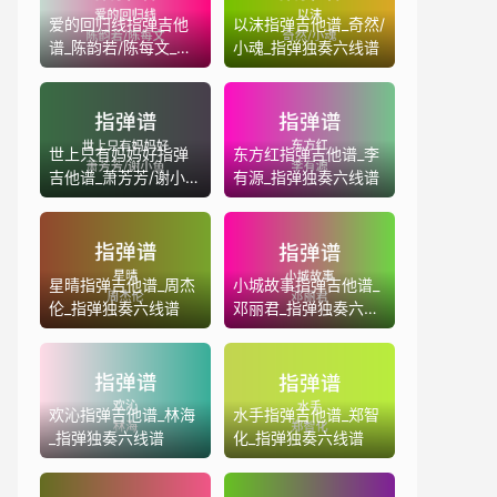
爱的回归线指弹吉他
以沫指弹吉他谱_奇然/
谱_陈韵若/陈每文_指
小魂_指弹独奏六线谱
弹独奏六线谱
世上只有妈妈好指弹
东方红指弹吉他谱_李
吉他谱_萧芳芳/谢小鱼
有源_指弹独奏六线谱
_指弹独奏六线谱
星晴指弹吉他谱_周杰
小城故事指弹吉他谱_
伦_指弹独奏六线谱
邓丽君_指弹独奏六线
谱
欢沁指弹吉他谱_林海
水手指弹吉他谱_郑智
_指弹独奏六线谱
化_指弹独奏六线谱