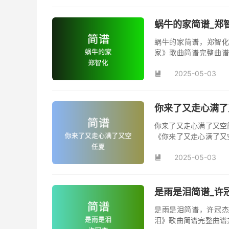
蜗牛的家简谱_郑
蜗牛的家简谱，郑智化
家》歌曲简谱完整曲谱
家》原版简谱。
2025-05-03

你来了又走心满了
你来了又走心满了又空
《你来了又走心满了又
并演唱的歌曲《你来了
2025-05-03
首动听值得推荐的民谣

是雨是泪简谱_许
是雨是泪简谱，许冠杰
泪》歌曲简谱完整曲谱