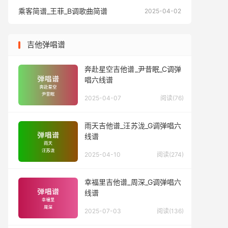
乘客简谱_王菲_B调歌曲简谱
乘客简谱
2025-04-02
吉他弹唱谱
奔赴星空吉他谱_尹昔眠_C调弹
唱六线谱
2025-04-07
阅读(76)
雨天吉他谱_汪苏泷_G调弹唱六
线谱
2025-04-10
阅读(274)
幸福里吉他谱_周深_G调弹唱六
线谱
2025-07-03
阅读(136)